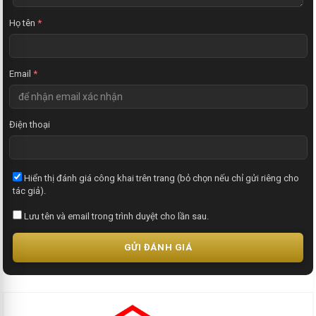
é
t
Họ tên
*
Email
*
Điện thoại
Hiển thị đánh giá công khai trên trang (bỏ chọn nếu chỉ gửi riêng cho
tác giả).
Lưu tên và email trong trình duyệt cho lần sau.
GỬI ĐÁNH GIÁ