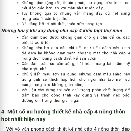
Không gian rộng rãi, thoáng mát, sử dụng cửa kính tạo
nét độc đáo hơn so với mẫu nhà trước đây.
Tuy không quá to nhưng vẫn mang đầy đủ nét sang
trọng của 1 căn biệt thự.
Dễ dàng bố trí nội thất, thỏa sức sáng tạo.
Những lưu ý khi xây dựng nhà cấp 4 kiểu biệt thự mini
Cần đảm bảo được không gian cho gia chủ để xe, đặc
biệt là xe ô tô.
Không nên bỏ qua các chi tiết như tiểu cảnh cây xanh
để đem lại không gian xanh, thoáng mát cho nhà cấp 4
nông thôn bằng cách thiết kế sân vườn.
Cần đảm bảo sự cân xứng, hài hòa, mang lại thẩm mỹ
cho ngôi nhà.
Chú ý đến màu sơn sử dụng. Những gam màu sáng hay
trung tính sẽ thích hợp hơn cho ngôi nhà tạo nên sự
sang trọng cho không gian sống.
Vật liệu xây dựng thì nên chú trọng phần chất lượng để
đảm bảo cho công trình xây dựng và tránh việc bảo
dưỡng chỉ trong thời gian ngắn.
4. Một số xu hướng thiết kế nhà cấp 4 nông thôn
hot nhất hiện nay
Với vô vàn phong cách thiết kế nhà cấp 4 nông thôn đẹp