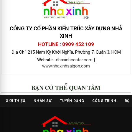
CÔNG TY CỔ PHẦN KIẾN TRÚC XÂY DỰNG NHÀ
XINH
HOTLINE : 0909 452 109
Địa Chỉ: 215 Nam Kỳ Khởi Nghĩa, Phường 7, Quận 3, HCM
Website :
nhaxinhcenter.com
|
www.nhaxinhsaigon.com
BẠN CÓ THỂ QUAN TÂM
GIỚI THIỆU
NHÂN SỰ
TUYỂN DỤNG
CÔNG TRÌNH
BỘ 