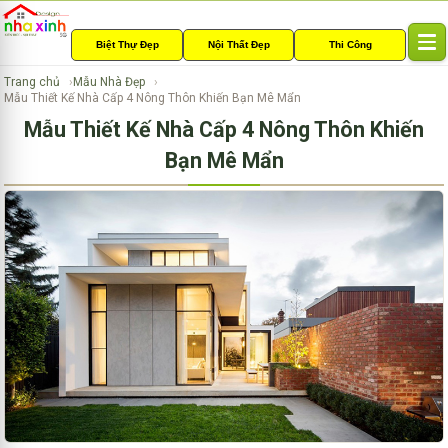
Biệt Thự Đẹp
Nội Thất Đẹp
Thi Công
T
o
Trang chủ
Mẫu Nhà Đẹp
g
Mẫu Thiết Kế Nhà Cấp 4 Nông Thôn Khiến Bạn Mê Mẩn
g
Mẫu Thiết Kế Nhà Cấp 4 Nông Thôn Khiến
l
e
Bạn Mê Mẩn
n
a
v
i
g
a
t
i
o
n