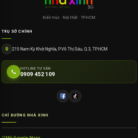
Kiến trúc · Nội thất · TP.HCM
TRỤ SỞ CHÍNH
215 Nam Kỳ Khởi Nghĩa, P.Võ Thị Sáu, Q.3, TP.HCM
HOTLINE TƯ VẤN
0909 452 109
CHỈ ĐƯỜNG NHÀ XINH
Mở Google Maps