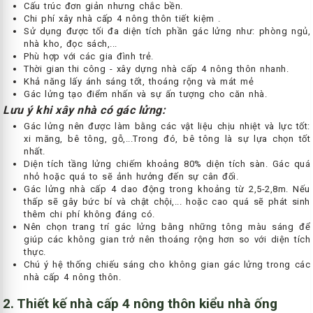
Cấu trúc đơn giản nhưng chắc bền.
Chi phí xây nhà cấp 4 nông thôn tiết kiệm .
Sử dụng được tối đa diện tích phần gác lửng như: phòng ngủ,
nhà kho, đọc sách,...
Phù hợp với các gia đình trẻ.
Thời gian thi công - xây dựng nhà cấp 4 nông thôn nhanh.
Khả năng lấy ánh sáng tốt, thoáng rộng và mát mẻ
Gác lửng tạo điểm nhấn và sự ấn tượng cho căn nhà.
Lưu ý khi xây nhà có gác lửng:
Gác lửng nên được làm bằng các vật liệu chịu nhiệt và lực tốt:
xi măng, bê tông, gỗ,...Trong đó, bê tông là sự lựa chọn tốt
nhất.
Diện tích tầng lửng chiếm khoảng 80% diện tích sàn. Gác quá
nhỏ hoặc quá to sẽ ảnh hưởng đến sự cân đối.
Gác lửng nhà cấp 4 dao động trong khoảng từ 2,5-2,8m. Nếu
thấp sẽ gây bức bí và chật chội,... hoặc cao quá sẽ phát sinh
thêm chi phí không đáng có.
Nên chọn trang trí gác lửng bằng những tông màu sáng để
giúp các không gian trở nên thoáng rộng hơn so với diện tích
thực.
Chú ý hệ thống chiếu sáng cho không gian gác lửng trong các
nhà cấp 4 nông thôn.
2. Thiết kế nhà cấp 4 nông thôn kiểu nhà ống