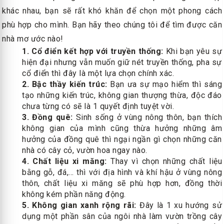
khác nhau, bạn sẽ rất khó khăn để chọn một phong cách
phù hợp cho mình. Bạn hãy theo chúng tôi để tìm được căn
nhà mơ ước nào!
1. Cổ điển kết hợp với truyền thống:
Khi bạn yêu sự
hiện đại nhưng vẫn muốn giữ nét truyền thống, pha sự
cổ điển thì đây là một lựa chọn chính xác.
2. Bậc thầy kiến trúc:
Bạn ưa sự mạo hiểm thì sáng
tạo những kiến trúc, không gian thượng thừa, độc đáo
chưa từng có sẽ là 1 quyết định tuyệt vời.
3. Đồng quê:
Sinh sống ở vùng nông thôn, bạn thích
không gian của mình cũng thừa hưởng những âm
hưởng của đồng quê thì ngại ngần gì chọn những căn
nhà có cây cỏ, vườn hoa ngay nào.
4. Chất liệu xi măng:
Thay vì chọn những chất liệu
bằng gỗ, đá,... thì với địa hình và khí hậu ở vùng nông
thôn, chất liệu xi măng sẽ phù hợp hơn, đồng thời
không kém phần năng động.
5. Không gian xanh rộng rãi:
Đây là 1 xu hướng sử
dụng một phần sân của ngôi nhà làm vườn trồng cây