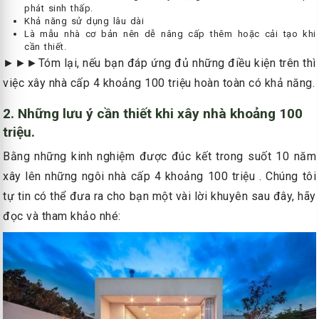
phát sinh thấp.
Khả năng sử dụng lâu dài
Là mẫu nhà cơ bản nên dễ nâng cấp thêm hoặc cải tạo khi
cần thiết.
►►►Tóm lại, nếu bạn đáp ứng đủ những điều kiện trên thì
việc xây nhà cấp 4 khoảng 100 triệu hoàn toàn có khả năng.
2. Những lưu ý cần thiết khi xây nhà khoảng 100
triệu.
Bằng những kinh nghiệm được đúc kết trong suốt 10 năm
xây lên những ngôi nhà cấp 4 khoảng 100 triệu . Chúng tôi
tự tin có thể đưa ra cho bạn một vài lời khuyên sau đây, hãy
đọc và tham khảo nhé: