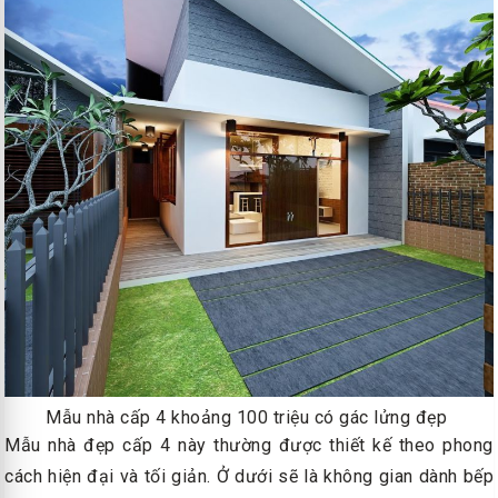
Mẫu nhà cấp 4 khoảng 100 triệu có gác lửng đẹp
Mẫu nhà đẹp cấp 4 này thường được thiết kế theo phong
cách hiện đại và tối giản. Ở dưới sẽ là không gian dành bếp