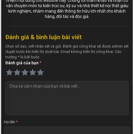
nhiệm nội dung cho website này. Chúng tôi tham khảo và nhận cố
vấn chuyên môn từ kiến trúc sư, kỹ sư và nhà thiết kế nội thất giàu
kinh nghiệm, nhằm mang đến thông tin hữu ích nhất cho khách
hàng, đối tác và độc giả.
Đánh giá & bình luận bài viết
Chọn số sao, viết nhận xét và gửi. Đánh giá công khai sẽ được admin xét
duyệt trước khi hiển thị dưới bài. Email không hiển thị công khai. Các
trường
*
là bắt buộc.
Đánh giá của bạn
*
N
h
ậ
n
x
é
t
Họ tên
*