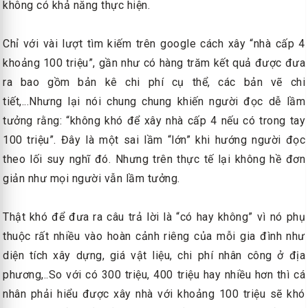
không có khả năng thực hiện.
Chỉ với vài lượt tìm kiếm trên google cách xây “nhà cấp 4
khoảng 100 triệu”, gần như có hàng trăm kết quả được đưa
ra bao gồm bản kê chi phí cụ thể, các bản vẽ chi
tiết,...Nhưng lại nói chung chung khiến người đọc dễ lầm
tưởng rằng: “không khó để xây nhà cấp 4 nếu có trong tay
100 triệu”. Đây là một sai lầm “lớn” khi hướng người đọc
theo lối suy nghĩ đó. Nhưng trên thực tế lại không hề đơn
giản như mọi người vẫn lầm tưởng.
Thật khó để đưa ra câu trả lời là “có hay không” vì nó phụ
thuộc rất nhiều vào hoàn cảnh riêng của mỗi gia đình như
diện tích xây dựng, giá vật liệu, chi phí nhân công ở địa
phương,..So với có 300 triệu, 400 triệu hay nhiều hơn thì cá
nhân phải hiểu được xây nhà với khoảng 100 triệu sẽ khó