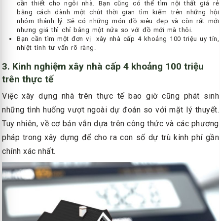
cần thiết cho ngôi nhà. Bạn cũng có thể tìm nội thất giá rẻ
bằng cách dành một chút thời gian tìm kiếm trên những hội
nhóm thánh lý. Sẽ có những món đồ siêu đẹp và còn rất mới
nhưng giá thì chỉ bằng một nửa so với đồ mới mà thôi.
Bạn cần tìm một đơn vị xây nhà cấp 4 khoảng 100 triệu uy tín,
nhiệt tình tư vấn rõ ràng.
3. Kinh nghiệm xây nhà cấp 4 khoảng 100 triệu
trên thực tế
Việc xây dựng nhà trên thực tế bao giờ cũng phát sinh
những tình huống vượt ngoài dự đoán so với mặt lý thuyết.
Tuy nhiên, về cơ bản vẫn dựa trên công thức và các phương
pháp trong xây dựng để cho ra con số dự trù kinh phí gần
chính xác nhất.