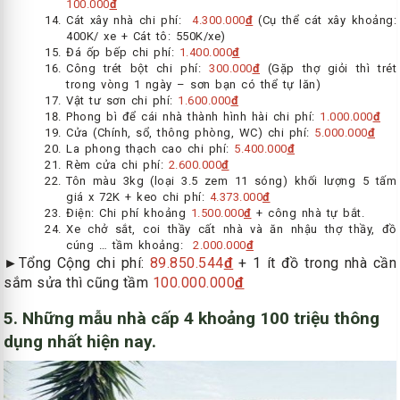
100.000
đ
Cát xây nhà chi phí:
4.300.000
đ
(Cụ thể cát xây khoảng:
400K/ xe + Cát tô: 550K/xe)
Đá ốp bếp chi phí:
1.400.000
đ
Công trét bột chi phí:
300.000
đ
(Gặp thợ giỏi thì trét
trong vòng 1 ngày – sơn bạn có thể tự lăn)
Vật tư sơn chi phí:
1.600.000
đ
Phong bì để cái nhà thành hình hài chi phí:
1.000.000
đ
Cửa (Chính, sổ, thông phòng, WC) chi phí:
5.000.000
đ
La phong thạch cao chi phí:
5.400.000
đ
Rèm cửa chi phí:
2.600.000
đ
Tôn màu 3kg (loại 3.5 zem 11 sóng) khối lượng 5 tấm
giá x 72K + keo chi phí:
4.373.000
đ
Điện: Chi phí khoảng
1.500.000
đ
+ công nhà tự bắt.
Xe chở sắt, coi thầy cất nhà và ăn nhậu thợ thầy, đồ
cúng … tầm khoảng:
2.000.000
đ
►Tổng Cộng chi phí:
89.850.544
đ
+ 1 ít đồ trong nhà cần
sắm sửa thì cũng tầm
100.000.000
đ
5. Những mẫu nhà cấp 4 khoảng 100 triệu thông
dụng nhất hiện nay.