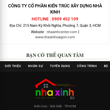
CÔNG TY CỔ PHẦN KIẾN TRÚC XÂY DỰNG NHÀ
XINH
HOTLINE : 0909 452 109
Địa Chỉ: 215 Nam Kỳ Khởi Nghĩa, Phường 7, Quận 3, HCM
Website :
nhaxinhcenter.com
|
www.nhaxinhsaigon.com
BẠN CÓ THỂ QUAN TÂM
GIỚI THIỆU
NHÂN SỰ
TUYỂN DỤNG
CÔNG TRÌNH
BỘ 
Kiến trúc · Nội thất · TP.HCM