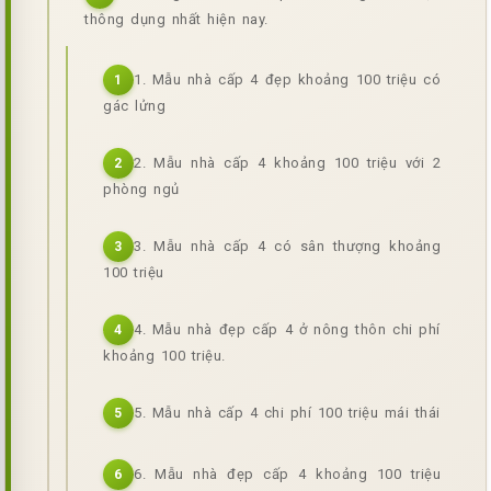
thông dụng nhất hiện nay.
1. Mẫu nhà cấp 4 đẹp khoảng 100 triệu có
1
gác lửng
2. Mẫu nhà cấp 4 khoảng 100 triệu với 2
2
phòng ngủ
3. Mẫu nhà cấp 4 có sân thượng khoảng
3
100 triệu
4. Mẫu nhà đẹp cấp 4 ở nông thôn chi phí
4
khoảng 100 triệu.
5. Mẫu nhà cấp 4 chi phí 100 triệu mái thái
5
6. Mẫu nhà đẹp cấp 4 khoảng 100 triệu
6