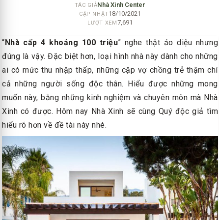
Nhà Xinh Center
TÁC GIẢ
18/10/2021
CẬP NHẬT
7,691
LƯỢT XEM
“
Nhà cấp 4 khoảng 100 triệu
” nghe thật ảo diệu nhưng
đúng là vậy. Đặc biệt hơn, loại hình nhà này dành cho những
ai có mức thu nhập thấp, những cặp vợ chồng trẻ thậm chí
cả những người sống độc thân. Hiểu được những mong
muốn này, bằng những kinh nghiệm và chuyên môn mà Nhà
Xinh có được. Hôm nay Nhà Xinh sẽ cùng Quý độc giả tìm
hiểu rõ hơn về đề tài này nhé.