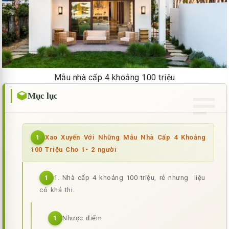
Mẫu nhà cấp 4 khoảng 100 triệu
Mục lục
Xao Xuyến Với Những Mẫu Nhà Cấp 4 Khoảng
1
100 Triệu Cho 1- 2 người
1. Nhà cấp 4 khoảng 100 triệu, rẻ nhưng liệu
1
có khả thi.
Nhược điểm
1