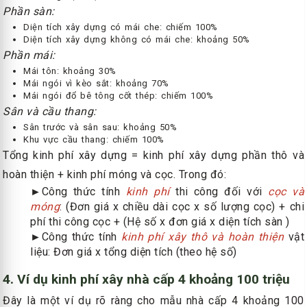
Phần sàn:
Diện tích xây dựng có mái che: chiếm 100%
Diện tích xây dựng không có mái che: khoảng 50%
Phần mái:
Mái tôn: khoảng 30%
Mái ngói vì kèo sắt: khoảng 70%
Mái ngói đổ bê tông cốt thép: chiếm 100%
Sân và cầu thang:
Sân trước và sân sau: khoảng 50%
Khu vực cầu thang: chiếm 100%
Tổng kinh phí xây dựng = kinh phí xây dựng phần thô và
hoàn thiện + kinh phí móng và cọc. Trong đó:
►Công thức tính
kinh phí
thi công đối với
cọc và
móng
: (Đơn giá x chiều dài cọc x số lượng cọc) + chi
phí thi công cọc + (Hệ số x đơn giá x diện tích sàn )
►Công thức tính
kinh phí xây thô và hoàn thiện
vật
liệu: Đơn giá x tổng diện tích (theo hệ số)
4. Ví dụ kinh phí xây nhà cấp 4 khoảng 100 triệu
Đây là một ví dụ rõ ràng cho mẫu nhà cấp 4 khoảng 100