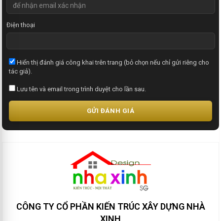
Điện thoại
Hiển thị đánh giá công khai trên trang (bỏ chọn nếu chỉ gửi riêng cho
tác giả).
Lưu tên và email trong trình duyệt cho lần sau.
GỬI ĐÁNH GIÁ
CÔNG TY CỔ PHẦN KIẾN TRÚC XÂY DỰNG NHÀ
XINH