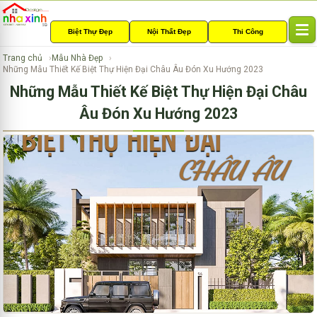
Biệt Thự Đẹp
Nội Thất Đẹp
Thi Công
T
o
Trang chủ
Mẫu Nhà Đẹp
g
Những Mẫu Thiết Kế Biệt Thự Hiện Đại Châu Âu Đón Xu Hướng 2023
g
Những Mẫu Thiết Kế Biệt Thự Hiện Đại Châu
l
e
Âu Đón Xu Hướng 2023
n
a
v
i
g
a
t
i
o
n