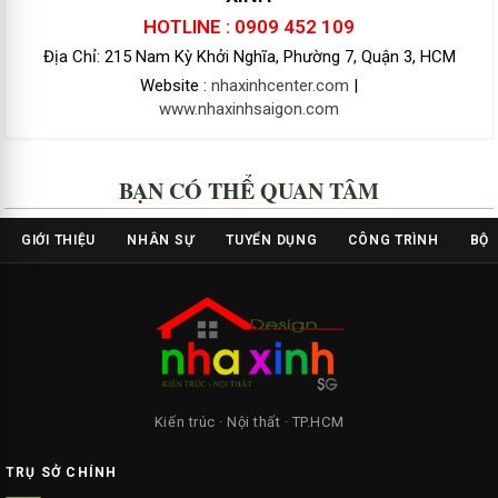
HOTLINE : 0909 452 109
Địa Chỉ: 215 Nam Kỳ Khởi Nghĩa, Phường 7, Quận 3, HCM
Website :
nhaxinhcenter.com
|
www.nhaxinhsaigon.com
BẠN CÓ THỂ QUAN TÂM
GIỚI THIỆU
NHÂN SỰ
TUYỂN DỤNG
CÔNG TRÌNH
BỘ 
Kiến trúc · Nội thất · TP.HCM
TRỤ SỞ CHÍNH