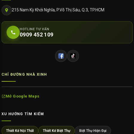
215 Nam Kỳ Khởi Nghĩa, P.Võ Thị Sáu, Q.3, TP.HCM
HOTLINE TƯ VẤN
0909 452 109
CHỈ ĐƯỜNG NHÀ XINH
Mở Google Maps
XU HƯỚNG TÌM KIẾM
Thiết Kế Nội Thất
Thiết Kế Biệt Thự
Biệt Thự Hiện Đại