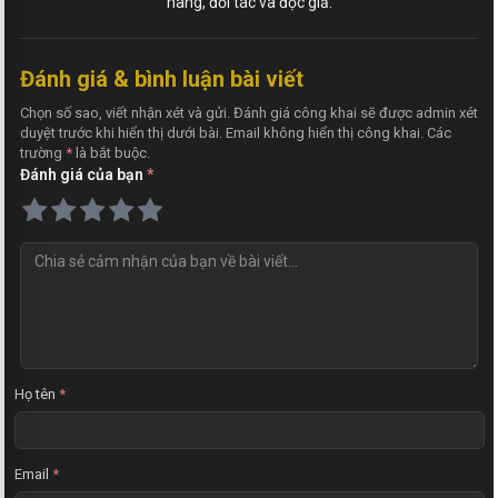
hàng, đối tác và độc giả.
Đánh giá & bình luận bài viết
Chọn số sao, viết nhận xét và gửi. Đánh giá công khai sẽ được admin xét
duyệt trước khi hiển thị dưới bài. Email không hiển thị công khai. Các
trường
*
là bắt buộc.
Đánh giá của bạn
*
N
h
ậ
n
x
é
t
Họ tên
*
Email
*