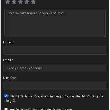
N
h
ậ
n
x
é
t
Họ tên
*
Email
*
Điện thoại
Hiển thị đánh giá công khai trên trang (bỏ chọn nếu chỉ gửi riêng cho
tác giả).
Lưu tên và email trong trình duyệt cho lần sau.