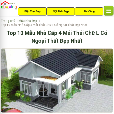
Biệt Thự Đẹp
Nội Thất Đẹp
Thi Công
T
o
Trang chủ
Mẫu Nhà Đẹp
g
Top 10 Mẫu Nhà Cấp 4 Mái Thái Chữ L Có Ngoại Thất Đẹp Nhất
g
Top 10 Mẫu Nhà Cấp 4 Mái Thái Chữ L Có
l
e
Ngoại Thất Đẹp Nhất
n
a
v
i
g
a
t
i
o
n