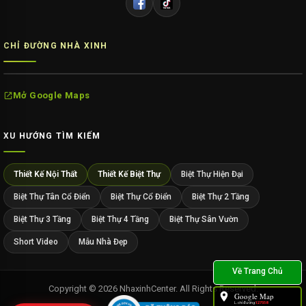
CHỈ ĐƯỜNG NHÀ XINH
Mở Google Maps
XU HƯỚNG TÌM KIẾM
Thiết Kế Nội Thất
Thiết Kế Biệt Thự
Biệt Thự Hiện Đại
Biệt Thự Tân Cổ Điển
Biệt Thự Cổ Điển
Biệt Thự 2 Tầng
Biệt Thự 3 Tầng
Biệt Thự 4 Tầng
Biệt Thự Sân Vườn
Short Video
Mẫu Nhà Đẹp
Copyright © 2026 NhaxinhCenter. All Rights Reserved.
Google Map
L.chỉ đường:
127558