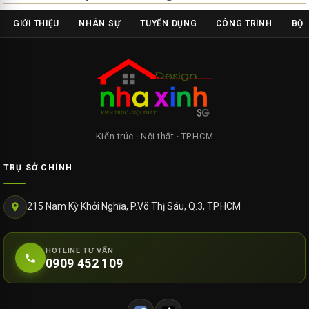
GIỚI THIỆU
NHÂN SỰ
TUYỂN DỤNG
CÔNG TRÌNH
BỘ 
Kiến trúc · Nội thất · TP.HCM
TRỤ SỞ CHÍNH
215 Nam Kỳ Khởi Nghĩa, P.Võ Thị Sáu, Q.3, TP.HCM
HOTLINE TƯ VẤN
0909 452 109