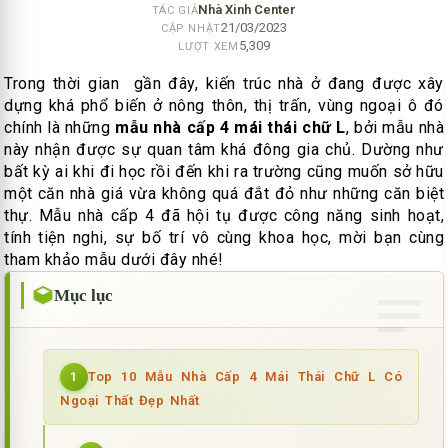
Nhà Xinh Center
TÁC GIẢ
21/03/2023
CẬP NHẬT
5,309
LƯỢT XEM
Trong thời gian gần đây, kiến trúc nhà ở đang được xây
dựng khá phổ biến ở nông thôn, thị trấn, vùng ngoại ô đó
chính là những
mẫu nhà cấp 4 mái thái chữ L
, bởi mẫu nhà
này nhận được sự quan tâm khá đông gia chủ. Dường như
bất kỳ ai khi đi học rồi đến khi ra trường cũng muốn sở hữu
một căn nhà giá vừa không quá đắt đỏ như những căn biệt
thự. Mẫu nhà cấp 4 đã hội tụ được công năng sinh hoạt,
tính tiện nghi, sự bố trí vô cùng khoa học, mời bạn cùng
tham khảo mẫu dưới đây nhé!
Mục lục
Top 10 Mẫu Nhà Cấp 4 Mái Thái Chữ L Có
1
Ngoại Thất Đẹp Nhất