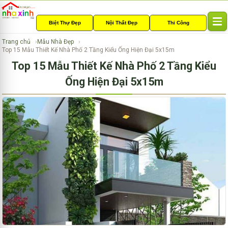
Biệt Thự Đẹp
Nội Thất Đẹp
Thi Công
T
o
Trang chủ
Mẫu Nhà Đẹp
g
Top 15 Mẫu Thiết Kế Nhà Phố 2 Tầng Kiểu Ống Hiện Đại 5x15m
g
Top 15 Mẫu Thiết Kế Nhà Phố 2 Tầng Kiểu
l
e
Ống Hiện Đại 5x15m
n
a
v
i
g
a
t
i
o
n