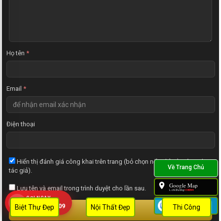
ậ
n
x
é
t
Họ tên
*
Email
*
Điện thoại
Hiển thị đánh giá công khai trên trang (bỏ chọn nếu chỉ gửi riêng cho
tác giả).
Google Map
Lưu tên và email trong trình duyệt cho lần sau.
L.chỉ đường:
138094
GỌI NGAY
Zalo
0909 452 109
Biệt Thự Đẹp
Nội Thất Đẹp
Thi Công
GỬI ĐÁNH GIÁ