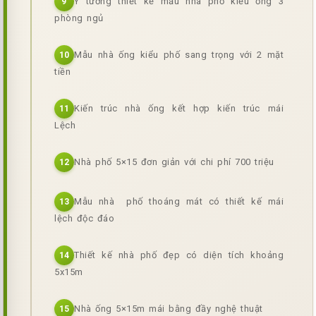
Ý tưởng thiết kế mẫu nhà phố kiểu ống 3
9
phòng ngủ
Mẫu nhà ống kiểu phố sang trọng với 2 mặt
10
tiền
Kiến trúc nhà ống kết hợp kiến trúc mái
11
Lệch
Nhà phố 5×15 đơn giản với chi phí 700 triệu
12
Mẫu nhà phố thoáng mát có thiết kế mái
13
lệch độc đáo
Thiết kế nhà phố đẹp có diện tích khoảng
14
5x15m
Nhà ống 5×15m mái bằng đầy nghệ thuật
15