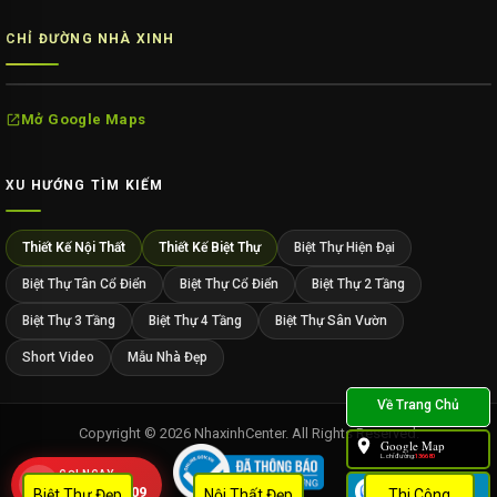
CHỈ ĐƯỜNG NHÀ XINH
Mở Google Maps
XU HƯỚNG TÌM KIẾM
Thiết Kế Nội Thất
Thiết Kế Biệt Thự
Biệt Thự Hiện Đại
Biệt Thự Tân Cổ Điển
Biệt Thự Cổ Điển
Biệt Thự 2 Tầng
Biệt Thự 3 Tầng
Biệt Thự 4 Tầng
Biệt Thự Sân Vườn
Short Video
Mẫu Nhà Đẹp
Copyright © 2026 NhaxinhCenter. All Rights Reserved.
Google Map
L.chỉ đường:
136680
GỌI NGAY
Zalo
0909 452 109
Biệt Thự Đẹp
Nội Thất Đẹp
Thi Công