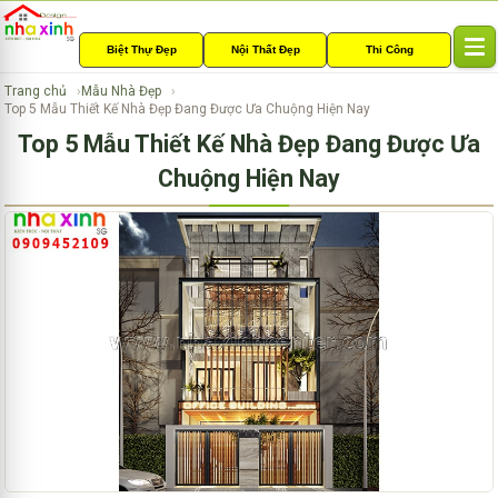
Biệt Thự Đẹp
Nội Thất Đẹp
Thi Công
T
o
Trang chủ
Mẫu Nhà Đẹp
g
Top 5 Mẫu Thiết Kế Nhà Đẹp Đang Được Ưa Chuộng Hiện Nay
g
Top 5 Mẫu Thiết Kế Nhà Đẹp Đang Được Ưa
l
e
Chuộng Hiện Nay
n
a
v
i
g
a
t
i
o
n