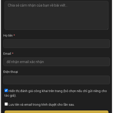
N
h
ậ
n
x
é
t
Họ tên
*
Email
*
Điện thoại
Hiển thị đánh giá công khai trên trang (bỏ chọn nếu chỉ gửi riêng cho
tác giả).
Lưu tên và email trong trình duyệt cho lần sau.