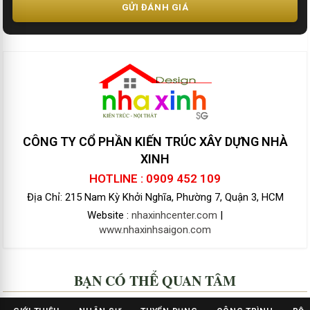
GỬI ĐÁNH GIÁ
CÔNG TY CỔ PHẦN KIẾN TRÚC XÂY DỰNG NHÀ
XINH
HOTLINE : 0909 452 109
Địa Chỉ: 215 Nam Kỳ Khởi Nghĩa, Phường 7, Quận 3, HCM
Website :
nhaxinhcenter.com
|
www.nhaxinhsaigon.com
BẠN CÓ THỂ QUAN TÂM