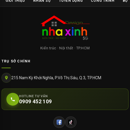
GIỚI THIỆU
NHÂN SỰ
TUYỂN DỤNG
CÔNG TRÌNH
BỘ 
Kiến trúc · Nội thất · TP.HCM
TRỤ SỞ CHÍNH
215 Nam Kỳ Khởi Nghĩa, P.Võ Thị Sáu, Q.3, TP.HCM
HOTLINE TƯ VẤN
0909 452 109