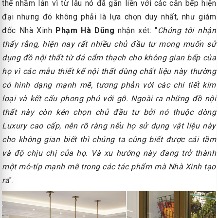
thể nhầm lẫn vì từ lâu nó đã gắn liền với các căn bếp hiện
đại nhưng đó không phải là lựa chọn duy nhất, như giám
đốc Nhà Xinh
Phạm Hà Dũng
nhận xét: "
Chúng tôi nhận
thấy rằng, hiện nay rất nhiều chủ đầu tư mong muốn sử
dụng đồ nội thất từ đá cẩm thạch cho không gian bếp của
họ vì các mẫu thiết kế nội thất dùng chất liệu này thường
có hình dạng mạnh mẽ, tương phản với các chi tiết kim
loại và kết cấu phong phú với gỗ. Ngoài ra những đồ nội
thất này còn kén chọn chủ đầu tư bởi nó thuộc dòng
Luxury cao cấp, nên rõ ràng nếu họ sử dụng vật liệu này
cho không gian biết thì chúng ta cũng biết được cái tầm
và độ chịu chị của họ. Và xu hướng này đang trở thành
một mô-típ mạnh mẽ trong các tác phẩm mà Nhà Xinh tạo
ra
".