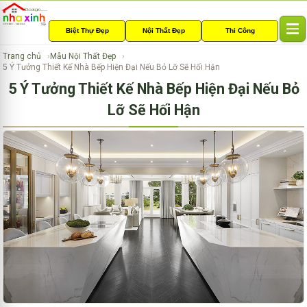
Biệt Thự Đẹp
Nội Thất Đẹp
Thi Công
T
o
Trang chủ
Mẫu Nội Thất Đẹp
g
5 Ý Tưởng Thiết Kế Nhà Bếp Hiện Đại Nếu Bỏ Lỡ Sẽ Hối Hận
g
5 Ý Tưởng Thiết Kế Nhà Bếp Hiện Đại Nếu Bỏ
l
e
Lỡ Sẽ Hối Hận
n
a
v
i
g
a
t
i
o
n