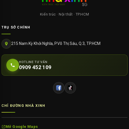
Kiến trúc · Nội thất · TP.HCM
TRỤ SỞ CHÍNH
215 Nam Kỳ Khởi Nghĩa, P.Võ Thị Sáu, Q.3, TP.HCM
HOTLINE TƯ VẤN
0909 452 109
CHỈ ĐƯỜNG NHÀ XINH
Mở Google Maps