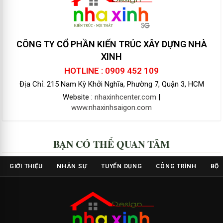
CÔNG TY CỔ PHẦN KIẾN TRÚC XÂY DỰNG NHÀ
XINH
HOTLINE : 0909 452 109
Địa Chỉ: 215 Nam Kỳ Khởi Nghĩa, Phường 7, Quận 3, HCM
Website :
nhaxinhcenter.com
|
www.nhaxinhsaigon.com
BẠN CÓ THỂ QUAN TÂM
GIỚI THIỆU
NHÂN SỰ
TUYỂN DỤNG
CÔNG TRÌNH
BỘ 