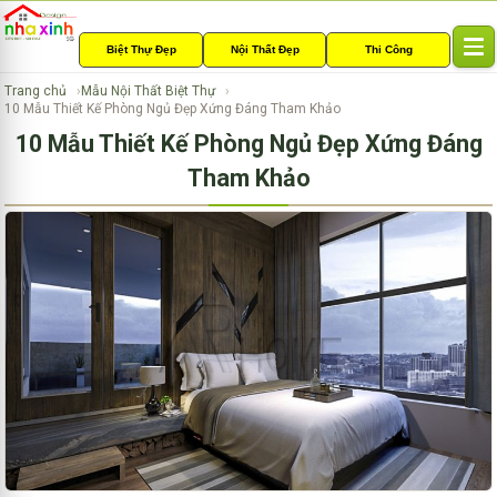
Biệt Thự Đẹp
Nội Thất Đẹp
Thi Công
T
o
Trang chủ
Mẫu Nội Thất Biệt Thự
g
10 Mẫu Thiết Kế Phòng Ngủ Đẹp Xứng Đáng Tham Khảo
g
10 Mẫu Thiết Kế Phòng Ngủ Đẹp Xứng Đáng
l
e
Tham Khảo
n
a
v
i
g
a
t
i
o
n