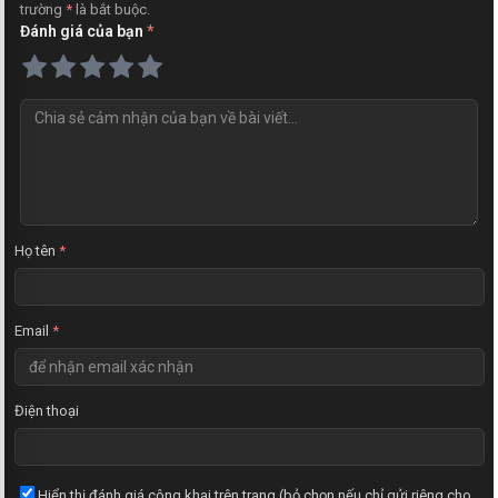
trường
*
là bắt buộc.
Đánh giá của bạn
*
N
h
ậ
n
x
é
t
Họ tên
*
Email
*
Điện thoại
Hiển thị đánh giá công khai trên trang (bỏ chọn nếu chỉ gửi riêng cho