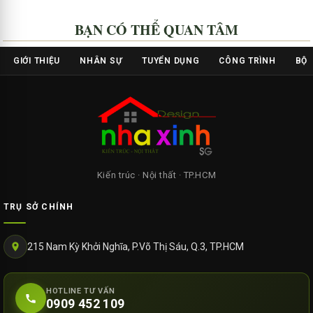
BẠN CÓ THỂ QUAN TÂM
GIỚI THIỆU
NHÂN SỰ
TUYỂN DỤNG
CÔNG TRÌNH
BỘ 
Kiến trúc · Nội thất · TP.HCM
TRỤ SỞ CHÍNH
215 Nam Kỳ Khởi Nghĩa, P.Võ Thị Sáu, Q.3, TP.HCM
HOTLINE TƯ VẤN
0909 452 109