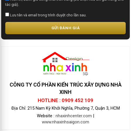
tác giả).
Lưu tên và email trong trình duyệt cho lần sau.
GỬI ĐÁNH GIÁ
CÔNG TY CỔ PHẦN KIẾN TRÚC XÂY DỰNG NHÀ
XINH
HOTLINE : 0909 452 109
Địa Chỉ: 215 Nam Kỳ Khởi Nghĩa, Phường 7, Quận 3, HCM
Website :
nhaxinhcenter.com
|
www.nhaxinhsaigon.com