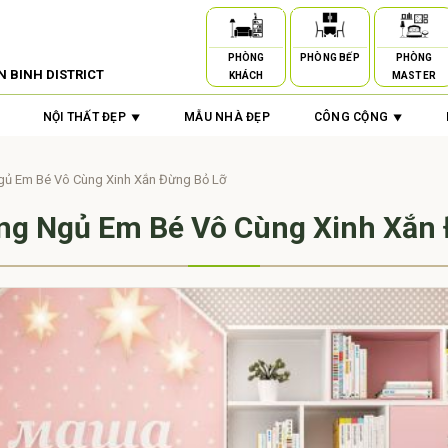
PHÒNG
PHÒNG BẾP
PHÒNG
N BINH DISTRICT
KHÁCH
MASTER
NỘI THẤT ĐẸP
MẪU NHÀ ĐẸP
CÔNG CỘNG
gủ Em Bé Vô Cùng Xinh Xắn Đừng Bỏ Lỡ
ng Ngủ Em Bé Vô Cùng Xinh Xắn 