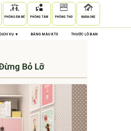
PHÒNG EM BÉ
PHÒNG TẮM
PHÒNG THỜ
KARAOKE
DỊCH VỤ
BẢNG MÀU KTS
THƯỚC LỖ BAN
Đừng Bỏ Lỡ