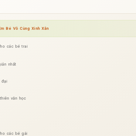
m Bé Vô Cùng Xinh Xắn
o các bé trai
iản nhất
 đại
thiên văn học
ho các bé gái