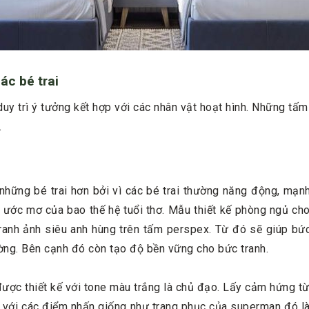
c bé trai
uy trì ý tưởng kết hợp với các nhân vật hoạt hình. Những t
.
ững bé trai hơn bởi vì các bé trai thường năng động, mạnh
à ước mơ của bao thế hệ tuổi thơ. Mẫu thiết kế phòng ngủ c
tranh ảnh siêu anh hùng trên tấm perspex. Từ đó sẽ giúp bứ
tường. Bên cạnh đó còn tạo độ bền vững cho bức tranh.
ợc thiết kế với tone màu trắng là chủ đạo. Lấy cảm hứng từ 
với các điểm nhấn giống như trang phục của superman đó là