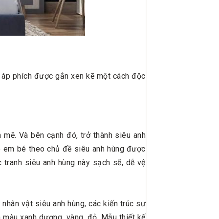
ấm áp phích được gắn xen kẽ một cách độc
 mẽ. Và bên cạnh đó, trở thành siêu anh
ho em bé theo chủ đề siêu anh hùng được
c tranh siêu anh hùng này sạch sẽ, dễ vệ
nhân vật siêu anh hùng, các kiến trúc sư
 màu xanh dương, vàng, đỏ. Mẫu thiết kế