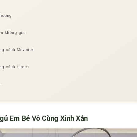
thương
ưu không gian
g cách Maverick
g cách Hitech
o
gủ Em Bé Vô Cùng Xinh Xắn