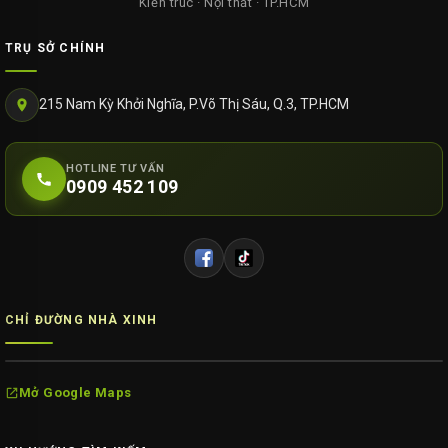
Kiến trúc · Nội thất · TP.HCM
TRỤ SỞ CHÍNH
215 Nam Kỳ Khởi Nghĩa, P.Võ Thị Sáu, Q.3, TP.HCM
HOTLINE TƯ VẤN
0909 452 109
CHỈ ĐƯỜNG NHÀ XINH
Mở Google Maps