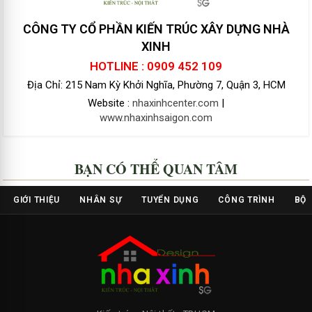
CÔNG TY CỔ PHẦN KIẾN TRÚC XÂY DỰNG NHÀ
XINH
HOTLINE : 0909 452 109
Địa Chỉ: 215 Nam Kỳ Khởi Nghĩa, Phường 7, Quận 3, HCM
Website :
nhaxinhcenter.com
|
www.nhaxinhsaigon.com
BẠN CÓ THỂ QUAN TÂM
GIỚI THIỆU
NHÂN SỰ
TUYỂN DỤNG
CÔNG TRÌNH
BỘ 