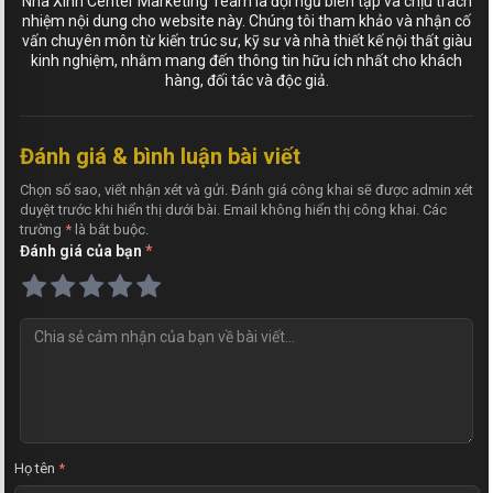
Nhà Xinh Center Marketing Team là đội ngũ biên tập và chịu trách
nhiệm nội dung cho website này. Chúng tôi tham khảo và nhận cố
vấn chuyên môn từ kiến trúc sư, kỹ sư và nhà thiết kế nội thất giàu
kinh nghiệm, nhằm mang đến thông tin hữu ích nhất cho khách
hàng, đối tác và độc giả.
Đánh giá & bình luận bài viết
Chọn số sao, viết nhận xét và gửi. Đánh giá công khai sẽ được admin xét
duyệt trước khi hiển thị dưới bài. Email không hiển thị công khai. Các
trường
*
là bắt buộc.
Đánh giá của bạn
*
N
h
ậ
n
x
é
t
Họ tên
*