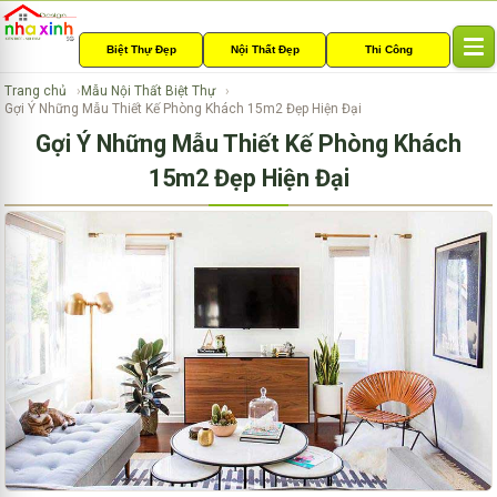
Biệt Thự Đẹp
Nội Thất Đẹp
Thi Công
T
o
Trang chủ
Mẫu Nội Thất Biệt Thự
g
Gợi Ý Những Mẫu Thiết Kế Phòng Khách 15m2 Đẹp Hiện Đại
g
Gợi Ý Những Mẫu Thiết Kế Phòng Khách
l
e
15m2 Đẹp Hiện Đại
n
a
v
i
g
a
t
i
o
n