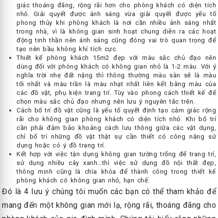
giác thoáng đãng, rộng rãi hơn cho phòng khách có diện tích
nhỏ. Giải quyết được ánh sáng vừa giải quyết được yếu tố
phong thủy khi phòng khách là nơi cần nhiều ánh sáng nhất
trong nhà, vì là không gian sinh hoạt chung diễn ra các hoạt
động tinh thần nên ánh sáng cũng đóng vai trò quan trọng để
tạo nên bầu không khí tích cực.
Thiết kế phòng khách 15m2 đẹp với màu sắc chủ đạo nên
dùng đối với phòng khách có không gian nhỏ là 1-2 màu. Với ý
nghĩa trời nhẹ đất nặng thì thông thường màu sàn sẽ là màu
tối nhất và màu trần là màu nhạt nhất liên kết bằng màu của
các đồ vật, phụ kiện trang trí. Tùy vào phong cách thiết kế để
chọn màu sắc chủ đạo nhưng nên lưu ý nguyên tắc trên.
Cách bố trí đồ vật cũng là yếu tố quyết định tạo cảm giác rộng
rãi cho không gian phòng khách có diện tích nhỏ. Khi bố trí
cần phải đảm bảo khoảng cách lưu thông giữa các vật dụng,
chỉ bố trí những đồ vật thật sự cần thiết có công năng sử
dụng hoặc có ý đồ trang trí.
Kết hợp với việc tận dụng không gian tường trống để trang trí,
sử dụng nhiều cây xanh…thì việc sử dụng đồ nội thất đẹp,
thông minh cũng là chìa khóa để thành công trong thiết kế
phòng khách có không gian nhỏ, hạn chế.
Đó là 4 lưu ý chúng tôi muốn các bạn có thể tham khảo để
mang đến một không gian mới lạ, rộng rãi, thoáng đãng cho