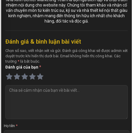
nhiệm nội dung cho website này. Chúng tôi tham khảo và nhận cố
vấn chuyên môn từ kiến trúc sư, kỹ sư và nhà thiết kế nội thất giàu
kinh nghiệm, nhằm mang đến thông tin hữu ích nhất cho khách
hàng, đối tác và độc giả.
Đánh giá & bình luận bài viết
Chọn số sao, viết nhận xét và gửi. Đánh giá công khai sẽ được admin xét
duyệt trước khi hiển thị dưới bài. Email không hiển thị công khai. Các
trường
*
là bắt buộc.
Đánh giá của bạn
*
N
h
ậ
n
x
é
t
Họ tên
*