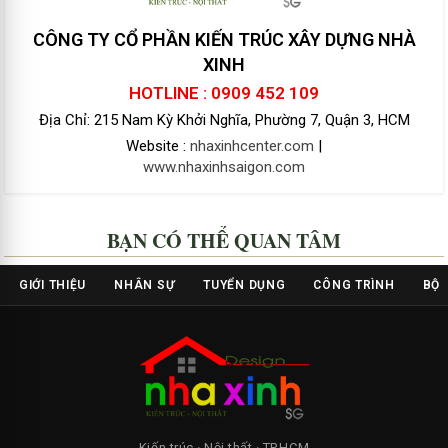
CÔNG TY CỔ PHẦN KIẾN TRÚC XÂY DỰNG NHÀ
XINH
HOTLINE : 0909 452 109
Địa Chỉ: 215 Nam Kỳ Khởi Nghĩa, Phường 7, Quận 3, HCM
Website :
nhaxinhcenter.com
|
www.nhaxinhsaigon.com
BẠN CÓ THỂ QUAN TÂM
GIỚI THIỆU
NHÂN SỰ
TUYỂN DỤNG
CÔNG TRÌNH
BỘ 
Kiến trúc · Nội thất · TP.HCM