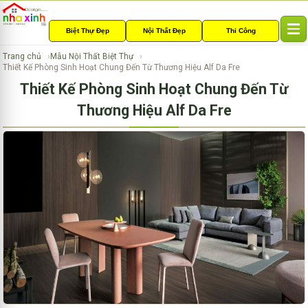
Biệt Thự Đẹp
Nội Thất Đẹp
Thi Công
T
o
Trang chủ
Mẫu Nội Thất Biệt Thự
g
Thiết Kế Phòng Sinh Hoạt Chung Đến Từ Thương Hiệu Alf Da Fre
g
Thiết Kế Phòng Sinh Hoạt Chung Đến Từ
l
e
Thương Hiệu Alf Da Fre
n
a
v
i
g
a
t
i
o
n