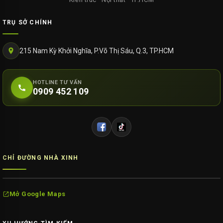
TRỤ SỞ CHÍNH
215 Nam Kỳ Khởi Nghĩa, P.Võ Thị Sáu, Q.3, TP.HCM
HOTLINE TƯ VẤN
0909 452 109
CHỈ ĐƯỜNG NHÀ XINH
Mở Google Maps