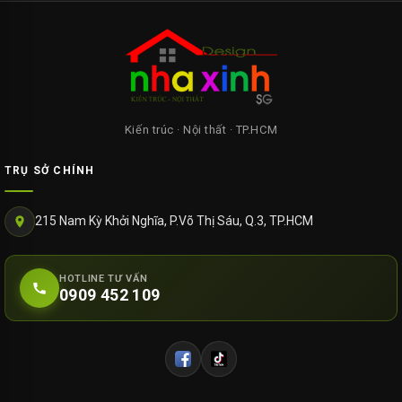
Kiến trúc · Nội thất · TP.HCM
TRỤ SỞ CHÍNH
215 Nam Kỳ Khởi Nghĩa, P.Võ Thị Sáu, Q.3, TP.HCM
HOTLINE TƯ VẤN
0909 452 109