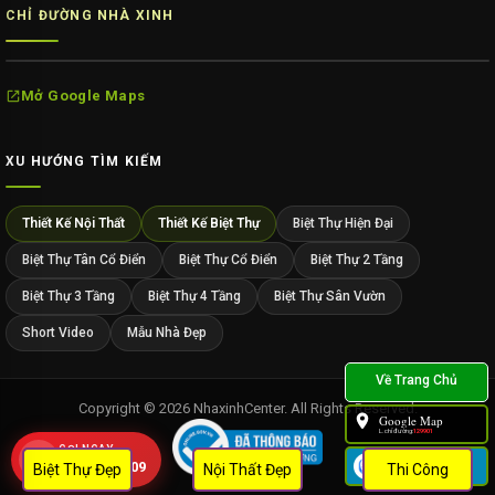
CHỈ ĐƯỜNG NHÀ XINH
Mở Google Maps
XU HƯỚNG TÌM KIẾM
Thiết Kế Nội Thất
Thiết Kế Biệt Thự
Biệt Thự Hiện Đại
Biệt Thự Tân Cổ Điển
Biệt Thự Cổ Điển
Biệt Thự 2 Tầng
Biệt Thự 3 Tầng
Biệt Thự 4 Tầng
Biệt Thự Sân Vườn
Short Video
Mẫu Nhà Đẹp
Copyright © 2026 NhaxinhCenter. All Rights Reserved.
Google Map
L.chỉ đường:
129901
GỌI NGAY
Zalo
0909 452 109
Biệt Thự Đẹp
Nội Thất Đẹp
Thi Công