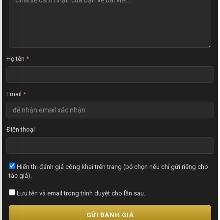
h
ậ
n
x
é
t
Họ tên
*
Email
*
Điện thoại
Hiển thị đánh giá công khai trên trang (bỏ chọn nếu chỉ gửi riêng cho
tác giả).
Lưu tên và email trong trình duyệt cho lần sau.
GỬI ĐÁNH GIÁ