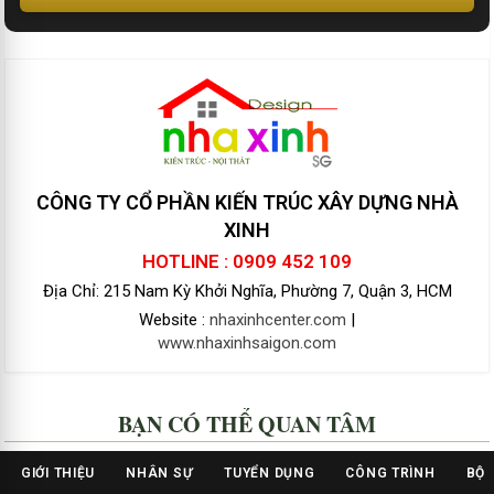
CÔNG TY CỔ PHẦN KIẾN TRÚC XÂY DỰNG NHÀ
XINH
HOTLINE : 0909 452 109
Địa Chỉ: 215 Nam Kỳ Khởi Nghĩa, Phường 7, Quận 3, HCM
Website :
nhaxinhcenter.com
|
www.nhaxinhsaigon.com
BẠN CÓ THỂ QUAN TÂM
GIỚI THIỆU
NHÂN SỰ
TUYỂN DỤNG
CÔNG TRÌNH
BỘ 