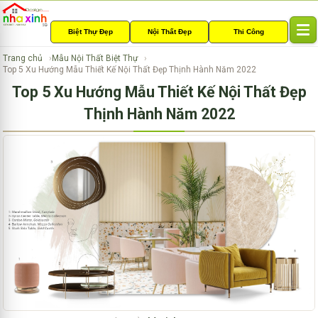
Biệt Thự Đẹp
Nội Thất Đẹp
Thi Công
T
o
Trang chủ
Mẫu Nội Thất Biệt Thự
g
Top 5 Xu Hướng Mẫu Thiết Kế Nội Thất Đẹp Thịnh Hành Năm 2022
g
Top 5 Xu Hướng Mẫu Thiết Kế Nội Thất Đẹp
l
e
Thịnh Hành Năm 2022
n
a
v
i
g
a
t
i
o
n