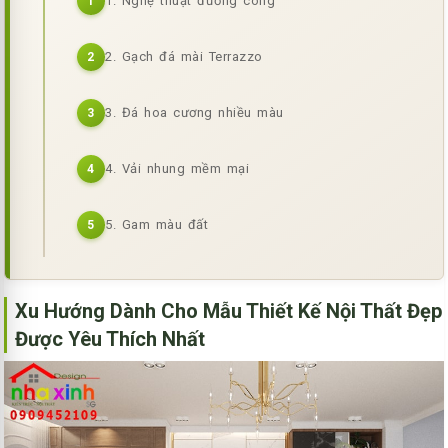
1. Nghệ thuật đường cong
1
2. Gạch đá mài Terrazzo
2
3. Đá hoa cương nhiều màu
3
4. Vải nhung mềm mại
4
5. Gam màu đất
5
Xu Hướng Dành Cho Mẫu Thiết Kế Nội Thất Đẹp
Được Yêu Thích Nhất