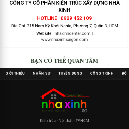
CÔNG TY CỔ PHẦN KIẾN TRÚC XÂY DỰNG NHÀ
XINH
HOTLINE : 0909 452 109
Địa Chỉ: 215 Nam Kỳ Khởi Nghĩa, Phường 7, Quận 3, HCM
Website :
nhaxinhcenter.com
|
www.nhaxinhsaigon.com
BẠN CÓ THỂ QUAN TÂM
GIỚI THIỆU
NHÂN SỰ
TUYỂN DỤNG
CÔNG TRÌNH
BỘ 
Kiến trúc · Nội thất · TP.HCM