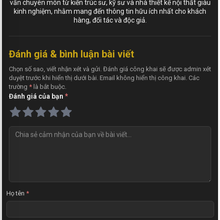
vấn chuyên môn từ kiến trúc sư, kỹ sư và nhà thiết kế nội thất giàu
kinh nghiệm, nhằm mang đến thông tin hữu ích nhất cho khách
hàng, đối tác và độc giả.
Đánh giá & bình luận bài viết
Chọn số sao, viết nhận xét và gửi. Đánh giá công khai sẽ được admin xét
duyệt trước khi hiển thị dưới bài. Email không hiển thị công khai. Các
trường
*
là bắt buộc.
Đánh giá của bạn
*
N
h
ậ
n
x
é
t
Họ tên
*