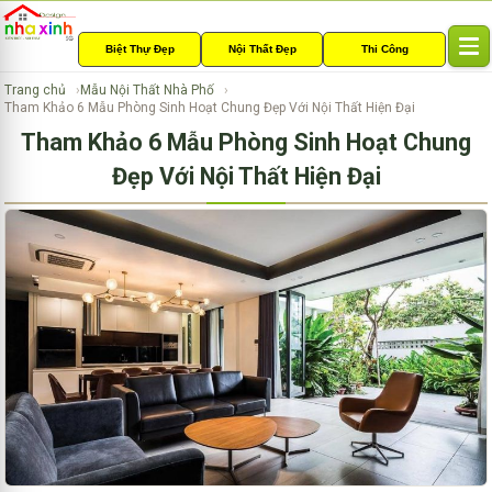
Biệt Thự Đẹp
Nội Thất Đẹp
Thi Công
T
o
Trang chủ
Mẫu Nội Thất Nhà Phố
g
Tham Khảo 6 Mẫu Phòng Sinh Hoạt Chung Đẹp Với Nội Thất Hiện Đại
g
Tham Khảo 6 Mẫu Phòng Sinh Hoạt Chung
l
e
Đẹp Với Nội Thất Hiện Đại
n
a
v
i
g
a
t
i
o
n