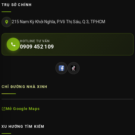
TRỤ SỞ CHÍNH
215 Nam Kỳ Khởi Nghĩa, P.Võ Thị Sáu, Q.3, TP.HCM
HOTLINE TƯ VẤN
0909 452 109
CHỈ ĐƯỜNG NHÀ XINH
Mở Google Maps
XU HƯỚNG TÌM KIẾM