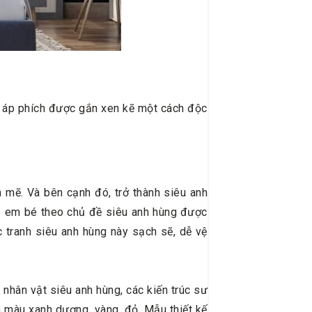
ấm áp phích được gắn xen kẽ một cách độc
 mẽ. Và bên cạnh đó, trở thành siêu anh
ho em bé theo chủ đề siêu anh hùng được
c tranh siêu anh hùng này sạch sẽ, dễ vệ
nhân vật siêu anh hùng, các kiến trúc sư
 màu xanh dương, vàng, đỏ. Mẫu thiết kế