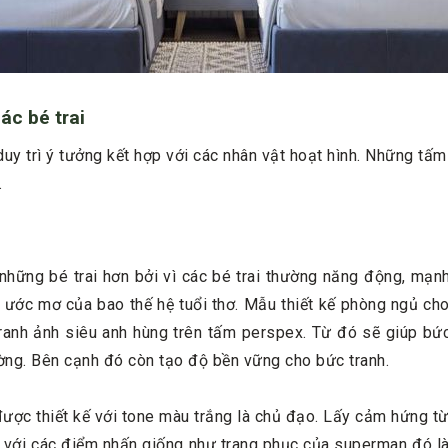
c bé trai
uy trì ý tưởng kết hợp với các nhân vật hoạt hình. Những t
.
ững bé trai hơn bởi vì các bé trai thường năng động, mạnh
à ước mơ của bao thế hệ tuổi thơ. Mẫu thiết kế phòng ngủ c
tranh ảnh siêu anh hùng trên tấm perspex. Từ đó sẽ giúp bứ
tường. Bên cạnh đó còn tạo độ bền vững cho bức tranh.
ợc thiết kế với tone màu trắng là chủ đạo. Lấy cảm hứng từ 
với các điểm nhấn giống như trang phục của superman đó là