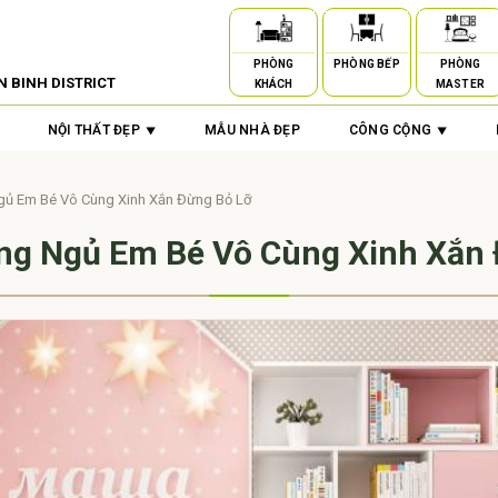
PHÒNG
PHÒNG BẾP
PHÒNG
N BINH DISTRICT
KHÁCH
MASTER
NỘI THẤT ĐẸP
MẪU NHÀ ĐẸP
CÔNG CỘNG
gủ Em Bé Vô Cùng Xinh Xắn Đừng Bỏ Lỡ
ng Ngủ Em Bé Vô Cùng Xinh Xắn 