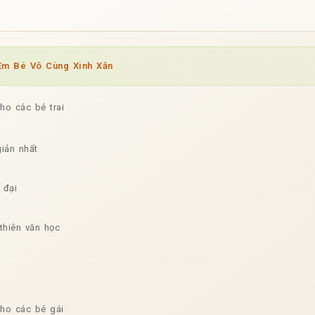
m Bé Vô Cùng Xinh Xắn
o các bé trai
iản nhất
 đại
thiên văn học
ho các bé gái