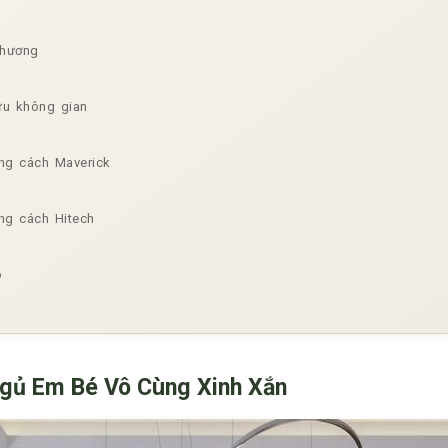
thương
ưu không gian
g cách Maverick
g cách Hitech
o
gủ Em Bé Vô Cùng Xinh Xắn