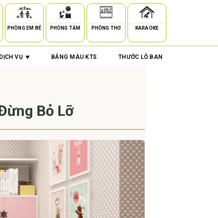
PHÒNG EM BÉ
PHÒNG TẮM
PHÒNG THỜ
KARAOKE
DỊCH VỤ
BẢNG MÀU KTS
THƯỚC LỖ BAN
Đừng Bỏ Lỡ