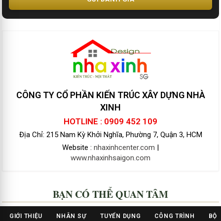
CÔNG TY CỔ PHẦN KIẾN TRÚC XÂY DỰNG NHÀ
XINH
HOTLINE : 0909 452 109
Địa Chỉ: 215 Nam Kỳ Khởi Nghĩa, Phường 7, Quận 3, HCM
Website :
nhaxinhcenter.com
|
www.nhaxinhsaigon.com
BẠN CÓ THỂ QUAN TÂM
GIỚI THIỆU
NHÂN SỰ
TUYỂN DỤNG
CÔNG TRÌNH
BỘ 