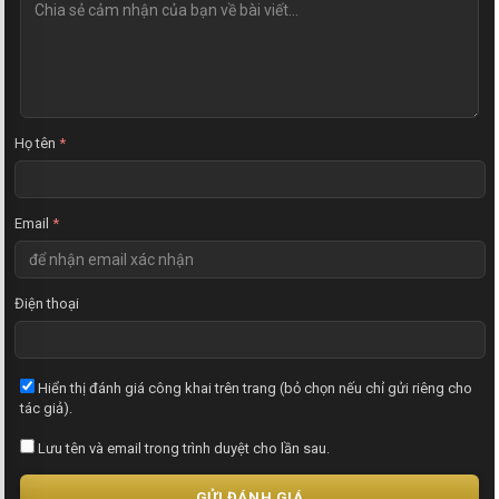
N
h
ậ
n
x
é
t
Họ tên
*
Email
*
Điện thoại
Hiển thị đánh giá công khai trên trang (bỏ chọn nếu chỉ gửi riêng cho
tác giả).
Lưu tên và email trong trình duyệt cho lần sau.
GỬI ĐÁNH GIÁ