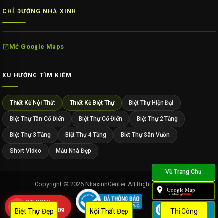
CHỈ ĐƯỜNG NHÀ XINH
Mở Google Maps
XU HƯỚNG TÌM KIẾM
Thiết Kế Nội Thất
Thiết Kế Biệt Thự
Biệt Thự Hiện Đại
Biệt Thự Tân Cổ Điển
Biệt Thự Cổ Điển
Biệt Thự 2 Tầng
Biệt Thự 3 Tầng
Biệt Thự 4 Tầng
Biệt Thự Sân Vườn
Short Video
Mẫu Nhà Đẹp
Copyright © 2026 NhaxinhCenter. All Rights Reserved.
Google Map
L.chỉ đường:
134516
GỌI NGAY
Zalo
0909 452 109
Biệt Thự Đẹp
Nội Thất Đẹp
Thi Công