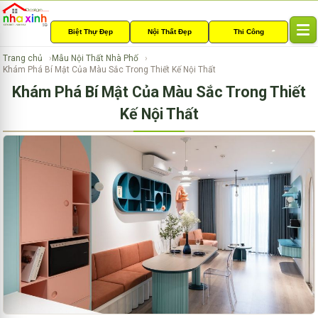
Biệt Thự Đẹp
Nội Thất Đẹp
Thi Công
T
o
Trang chủ
Mẫu Nội Thất Nhà Phố
g
Khám Phá Bí Mật Của Màu Sắc Trong Thiết Kế Nội Thất
g
Khám Phá Bí Mật Của Màu Sắc Trong Thiết
l
e
Kế Nội Thất
n
a
v
i
g
a
t
i
o
n