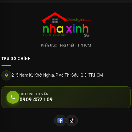
Kiến trúc · Nội thất · TP.HCM
TRỤ SỞ CHÍNH
215 Nam Kỳ Khởi Nghĩa, P.Võ Thị Sáu, Q.3, TP.HCM
HOTLINE TƯ VẤN
0909 452 109