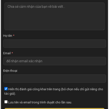
N
h
ậ
n
x
é
t
Họ tên
*
Email
*
Điện thoại
Hiển thị đánh giá công khai trên trang (bỏ chọn nếu chỉ gửi riêng cho
tác giả).
Lưu tên và email trong trình duyệt cho lần sau.