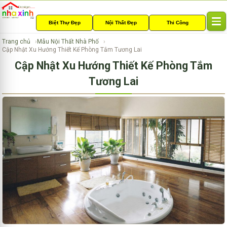
Biệt Thự Đẹp
Nội Thất Đẹp
Thi Công
T
o
Trang chủ
Mẫu Nội Thất Nhà Phố
g
Cập Nhật Xu Hướng Thiết Kế Phòng Tắm Tương Lai
g
Cập Nhật Xu Hướng Thiết Kế Phòng Tắm
l
e
Tương Lai
n
a
v
i
g
a
t
i
o
n