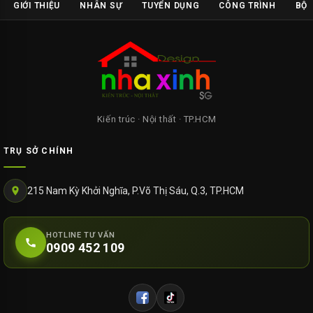
GIỚI THIỆU
NHÂN SỰ
TUYỂN DỤNG
CÔNG TRÌNH
BỘ 
Kiến trúc · Nội thất · TP.HCM
TRỤ SỞ CHÍNH
215 Nam Kỳ Khởi Nghĩa, P.Võ Thị Sáu, Q.3, TP.HCM
HOTLINE TƯ VẤN
0909 452 109