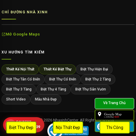
CHỈ ĐƯỜNG NHÀ XINH
Mở Google Maps
XU HƯỚNG TÌM KIẾM
Thiết Kế Nội Thất
Thiết Kế Biệt Thự
Biệt Thự Hiện Đại
Biệt Thự Tân Cổ Điển
Biệt Thự Cổ Điển
Biệt Thự 2 Tầng
Biệt Thự 3 Tầng
Biệt Thự 4 Tầng
Biệt Thự Sân Vườn
Short Video
Mẫu Nhà Đẹp
Google Map
L.chỉ đường:
142209
Copyright © 2026 NhaxinhCenter. All Rights Reserved.
GỌI NGAY
Zalo
0909 452 109
Biệt Thự Đẹp
Nội Thất Đẹp
Thi Công