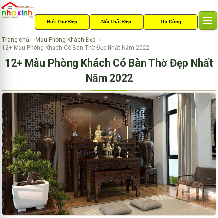
Biệt Thự Đẹp
Nội Thất Đẹp
Thi Công
T
o
Trang chủ
Mẫu Phòng Khách Đẹp
g
12+ Mẫu Phòng Khách Có Bàn Thờ Đẹp Nhất Năm 2022
g
12+ Mẫu Phòng Khách Có Bàn Thờ Đẹp Nhất
l
e
Năm 2022
n
a
v
i
g
a
t
i
o
n