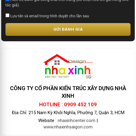
tác giả).
Lưu tên và email trong trình duyệt cho lần sau.
GỬI ĐÁNH GIÁ
CÔNG TY CỔ PHẦN KIẾN TRÚC XÂY DỰNG NHÀ
XINH
HOTLINE : 0909 452 109
Địa Chỉ: 215 Nam Kỳ Khởi Nghĩa, Phường 7, Quận 3, HCM
Website :
nhaxinhcenter.com
|
www.nhaxinhsaigon.com