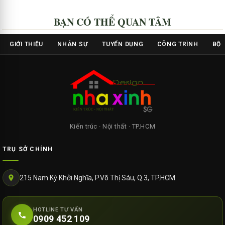
BẠN CÓ THỂ QUAN TÂM
GIỚI THIỆU
NHÂN SỰ
TUYỂN DỤNG
CÔNG TRÌNH
BỘ 
Kiến trúc · Nội thất · TP.HCM
TRỤ SỞ CHÍNH
215 Nam Kỳ Khởi Nghĩa, P.Võ Thị Sáu, Q.3, TP.HCM
HOTLINE TƯ VẤN
0909 452 109