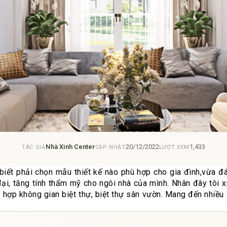
Nhà Xinh Center
20/12/2022
1,433
TÁC GIẢ
CẬP NHẬT
LƯỢT XEM
iết phải chọn mẫu thiết kế nào phù hợp cho gia đình,vừa đá
 đại, tăng tính thẩm mỹ cho ngôi nhà của mình. Nhân đây tôi x
h hợp không gian biệt thự, biệt thự sân vườn. Mang đến nhiều