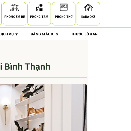
PHÒNG EM BÉ
PHÒNG TẮM
PHÒNG THỜ
KARAOKE
DỊCH VỤ
BẢNG MÀU KTS
THƯỚC LỖ BAN
i Bình Thạnh