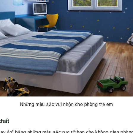
Những màu sắc vui nhộn cho phòng trẻ em
thất
hay áo" bằng những màu sắc rực rỡ hơn cho không gian phòn