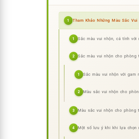
Tham Khảo Những Màu Sắc Vu
1
Sắc màu vui nhộn, cá tính với 
1
Sắc màu vui nhộn cho phòng t
2
Sắc màu vui nhộn với gam m
1
Màu sắc vui nhộn cho phòn
2
Màu sắc vui nhộn cho phòng t
3
Một số lưu ý khi khi lựa chọn
4