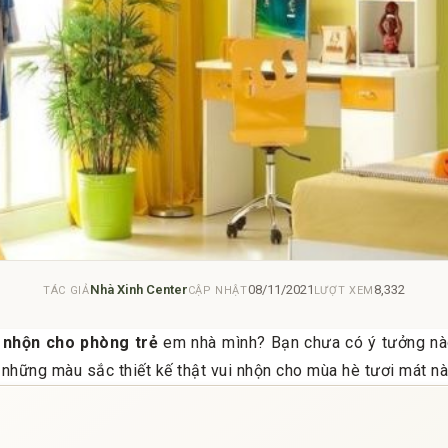
Nhà Xinh Center
08/11/2021
8,332
TÁC GIẢ
CẬP NHẬT
LƯỢT XEM
 nhộn cho phòng trẻ
em nhà mình? Bạn chưa có ý tưởng nà
những màu sắc thiết kế thật vui nhộn cho mùa hè tươi mát này