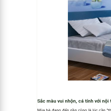
Sắc màu vui nhộn, cá tính với nội 
Mùa hè đang đến gần cũng là lúc cần "t