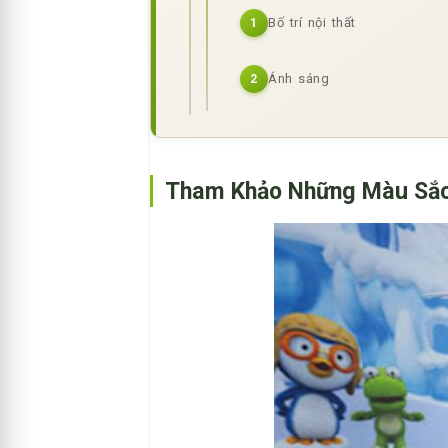
Bố trí nội thất
1
Ánh sáng
2
Tham Khảo Những Màu Sắc