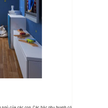
g ngủ của các con. Các bậc phụ huynh có