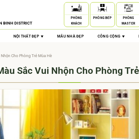
PHÒNG
PHÒNG BẾP
PHÒNG
N BINH DISTRICT
KHÁCH
MASTER
NỘI THẤT ĐẸP
MẪU NHÀ ĐẸP
CÔNG CỘNG
 Nhộn Cho Phòng Trẻ Mùa Hè
àu Sắc Vui Nhộn Cho Phòng Tr