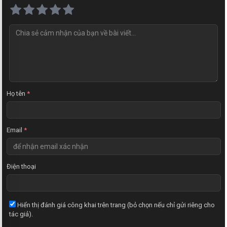
N
h
ậ
n
x
é
t
Họ tên
*
Email
*
Điện thoại
Hiển thị đánh giá công khai trên trang (bỏ chọn nếu chỉ gửi riêng cho
tác giả).