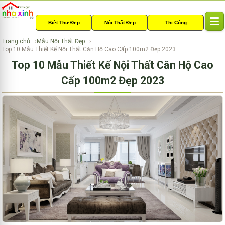
Biệt Thự Đẹp
Nội Thất Đẹp
Thi Công
T
o
Trang chủ
Mẫu Nội Thất Đẹp
g
Top 10 Mẫu Thiết Kế Nội Thất Căn Hộ Cao Cấp 100m2 Đẹp 2023
g
Top 10 Mẫu Thiết Kế Nội Thất Căn Hộ Cao
l
e
Cấp 100m2 Đẹp 2023
n
a
v
i
g
a
t
i
o
n