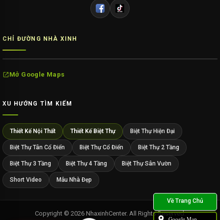
CHỈ ĐƯỜNG NHÀ XINH
Mở Google Maps
XU HƯỚNG TÌM KIẾM
Thiết Kế Nội Thất
Thiết Kế Biệt Thự
Biệt Thự Hiện Đại
Biệt Thự Tân Cổ Điển
Biệt Thự Cổ Điển
Biệt Thự 2 Tầng
Biệt Thự 3 Tầng
Biệt Thự 4 Tầng
Biệt Thự Sân Vườn
Short Video
Mẫu Nhà Đẹp
Copyright © 2026 NhaxinhCenter. All Rights Reserved.
Google Map