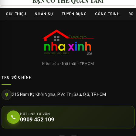
BẠN CÓ THỂ QUAN TÂM
GIỚI THIỆU
NHÂN SỰ
TUYỂN DỤNG
CÔNG TRÌNH
BỘ 
Kiến trúc · Nội thất · TP.HCM
TRỤ SỞ CHÍNH
215 Nam Kỳ Khởi Nghĩa, P.Võ Thị Sáu, Q.3, TP.HCM
HOTLINE TƯ VẤN
0909 452 109