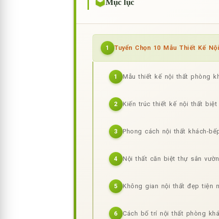
Mục lục
Tuyển Chọn 10 Mẫu Thiết Kế Nội
1
Mẫu thiết kế nội thất phòng kh
1
Kiến trúc thiết kế nội thất biệ
2
Phong cách nội thất khách-bếp
3
Nội thất căn biệt thự sân vườ
4
Không gian nội thất đẹp tiện
5
Cách bố trí nội thất phòng k
6