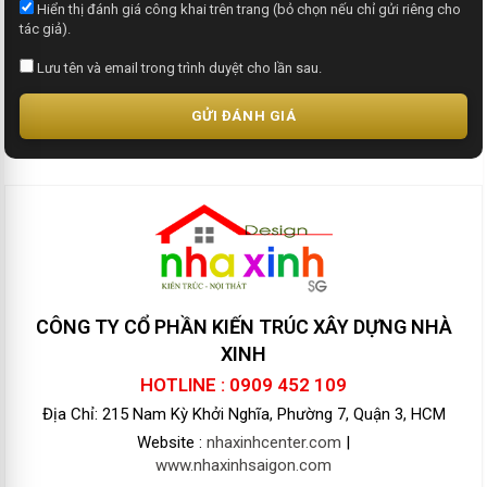
Hiển thị đánh giá công khai trên trang (bỏ chọn nếu chỉ gửi riêng cho
tác giả).
Lưu tên và email trong trình duyệt cho lần sau.
GỬI ĐÁNH GIÁ
CÔNG TY CỔ PHẦN KIẾN TRÚC XÂY DỰNG NHÀ
XINH
HOTLINE : 0909 452 109
Địa Chỉ: 215 Nam Kỳ Khởi Nghĩa, Phường 7, Quận 3, HCM
Website :
nhaxinhcenter.com
|
www.nhaxinhsaigon.com