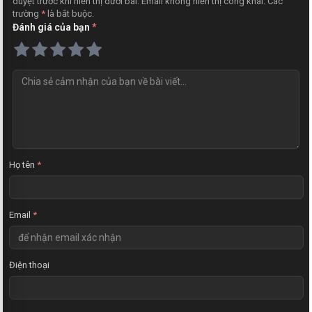
duyệt trước khi hiển thị dưới bài. Email không hiển thị công khai. Các
trường
*
là bắt buộc.
Đánh giá của bạn
*
N
h
ậ
n
x
é
t
Họ tên
*
Email
*
Điện thoại