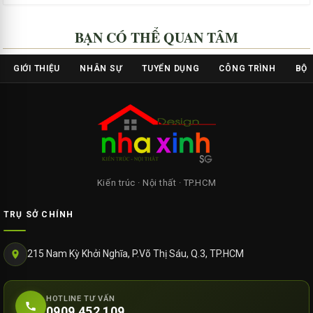
BẠN CÓ THỂ QUAN TÂM
GIỚI THIỆU
NHÂN SỰ
TUYỂN DỤNG
CÔNG TRÌNH
BỘ 
Kiến trúc · Nội thất · TP.HCM
TRỤ SỞ CHÍNH
215 Nam Kỳ Khởi Nghĩa, P.Võ Thị Sáu, Q.3, TP.HCM
HOTLINE TƯ VẤN
0909 452 109