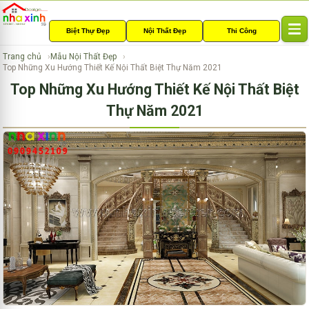
Biệt Thự Đẹp
Nội Thất Đẹp
Thi Công
T
o
Trang chủ
Mẫu Nội Thất Đẹp
g
Top Những Xu Hướng Thiết Kế Nội Thất Biệt Thự Năm 2021
g
Top Những Xu Hướng Thiết Kế Nội Thất Biệt
l
e
Thự Năm 2021
n
a
v
i
g
a
t
i
o
n