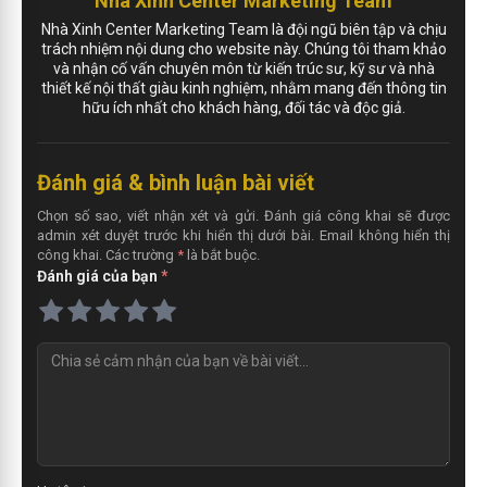
Nhà Xinh Center Marketing Team
Nhà Xinh Center Marketing Team là đội ngũ biên tập và chịu
trách nhiệm nội dung cho website này. Chúng tôi tham khảo
và nhận cố vấn chuyên môn từ kiến trúc sư, kỹ sư và nhà
thiết kế nội thất giàu kinh nghiệm, nhằm mang đến thông tin
hữu ích nhất cho khách hàng, đối tác và độc giả.
Đánh giá & bình luận bài viết
Chọn số sao, viết nhận xét và gửi. Đánh giá công khai sẽ được
admin xét duyệt trước khi hiển thị dưới bài. Email không hiển thị
công khai. Các trường
*
là bắt buộc.
Đánh giá của bạn
*
N
h
ậ
n
x
é
t