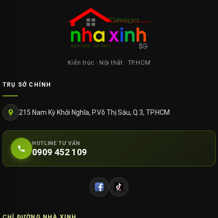
Kiến trúc · Nội thất · TP.HCM
TRỤ SỞ CHÍNH
215 Nam Kỳ Khởi Nghĩa, P.Võ Thị Sáu, Q.3, TP.HCM
HOTLINE TƯ VẤN
0909 452 109
CHỈ ĐƯỜNG NHÀ XINH