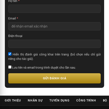
Họ tên
*
Email
*
Điện thoại
Hiển thị đánh giá công khai trên trang (bỏ chọn nếu chỉ gửi
riêng cho tác giả).
Lưu tên và email trong trình duyệt cho lần sau.
GỬI ĐÁNH GIÁ
GIỚI THIỆU
NHÂN SỰ
TUYỂN DỤNG
CÔNG TRÌNH
BỘ 