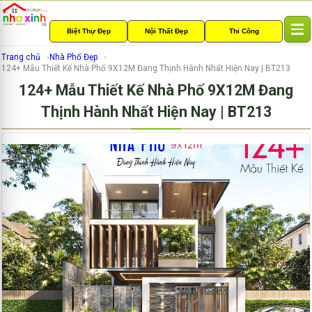
Biệt Thự Đẹp
Nội Thất Đẹp
Thi Công
T
o
Trang chủ
Nhà Phố Đẹp
g
124+ Mẫu Thiết Kế Nhà Phố 9X12M Đang Thịnh Hành Nhất Hiện Nay | BT213
g
124+ Mẫu Thiết Kế Nhà Phố 9X12M Đang
l
e
Thịnh Hành Nhất Hiện Nay | BT213
n
a
v
i
g
a
t
i
o
n