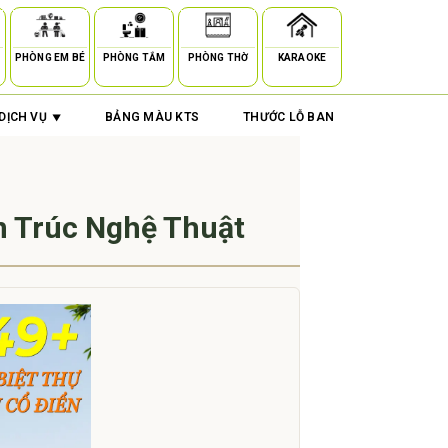
PHÒNG EM BÉ
PHÒNG TẮM
PHÒNG THỜ
KARAOKE
DỊCH VỤ
BẢNG MÀU KTS
THƯỚC LỖ BAN
n Trúc Nghệ Thuật