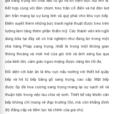
gia sang trọng với chất liệu từ gỗ và lót nệm bọc nút êm ái.
Kết hợp cùng với đèn chùm treo trần cổ điển và hệ đèn led
âm trần mang lại sự lung linh và quý phái cho khu vực bếp.
Điểm xuyết thêm những bức tranh nghệ thuật được treo trên
tường làm tăng thêm phần thẩm mỹ. Các thành viên khi ngồi
dùng bữa tại đây sẽ có trải nghiệm như đang ăn trong một
nhà hàng Pháp sang trọng, nhất là trong một không gian
thông thoáng và mát mẻ của gió trời và ánh sáng lùa qua
cửa kính lớn, cảm giác ngon miệng được nâng lên tối đa.
Đối diện với bàn ăn là khu vực nấu nướng với thiết kế quầy
bếp và hệ tủ bếp bằng gỗ sang trọng, cao cấp. Mặt bếp
được ốp đá hoa cương sang trọng mang lại sự sạch sẽ và
thuận tiện trong việc lau chùi vệ sinh. Thiết kế này khiến căn
bếp không chỉ mang vẻ đẹp trường tồn, mà còn khẳng định
độ đẳng cấp và tiềm lực tài chính của gia chủ.