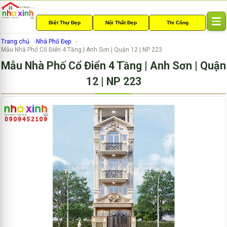
Biệt Thự Đẹp
Nội Thất Đẹp
Thi Công
T
o
Trang chủ
Nhà Phố Đẹp
g
Mẫu Nhà Phố Cổ Điển 4 Tầng | Anh Sơn | Quận 12 | NP 223
g
Mẫu Nhà Phố Cổ Điển 4 Tầng | Anh Sơn | Quận
l
e
12 | NP 223
n
a
v
i
g
a
t
i
o
n