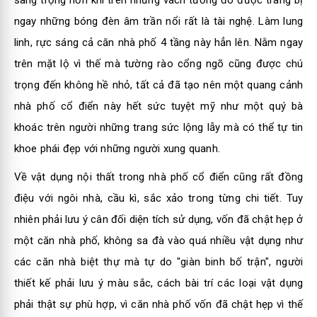
ngay những bóng đèn âm trần nổi rất là tài nghệ. Làm lung
linh, rực sáng cả căn nhà phố 4 tầng này hẳn lên. Nằm ngay
trên mặt lộ vì thế mà tường rào cổng ngõ cũng được chú
trọng đến không hề nhỏ, tất cả đã tạo nên một quang cảnh
nhà phố cổ điển này hết sức tuyệt mỹ như một quý bà
khoác trên người những trang sức lộng lẫy mà có thể tự tin
khoe phái đẹp với những người xung quanh.
Về vật dụng nội thất trong nhà phố cổ điển cũng rất đồng
điệu với ngôi nhà, cầu kì, sắc xảo trong từng chi tiết. Tuy
nhiên phải lưu ý cân đối diện tích sử dụng, vốn đã chật hẹp ở
một căn nhà phố, không sa đà vào quá nhiều vật dụng như
các căn nhà
biệt thự
mà tự do "giàn binh bố trận", người
thiết kế phải lưu ý màu sắc, cách bài trí các loại vật dụng
phải thật sự phù hợp, vì căn nhà phố vốn đã chật hẹp vì thế