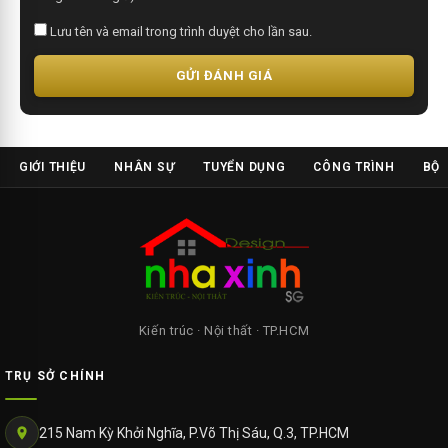
Lưu tên và email trong trình duyệt cho lần sau.
GỬI ĐÁNH GIÁ
GIỚI THIỆU
NHÂN SỰ
TUYỂN DỤNG
CÔNG TRÌNH
BỘ 
Kiến trúc · Nội thất · TP.HCM
TRỤ SỞ CHÍNH
215 Nam Kỳ Khởi Nghĩa, P.Võ Thị Sáu, Q.3, TP.HCM