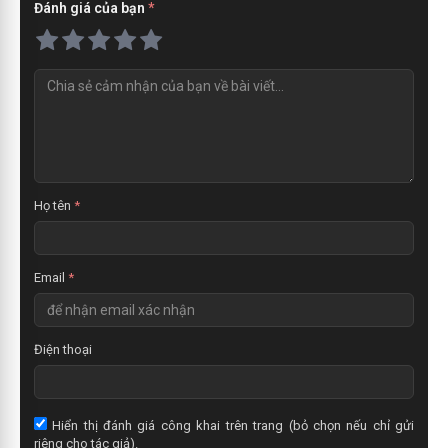
Đánh giá của bạn
*
N
h
ậ
n
x
é
t
Họ tên
*
Email
*
Điện thoại
Hiển thị đánh giá công khai trên trang (bỏ chọn nếu chỉ gửi
riêng cho tác giả).