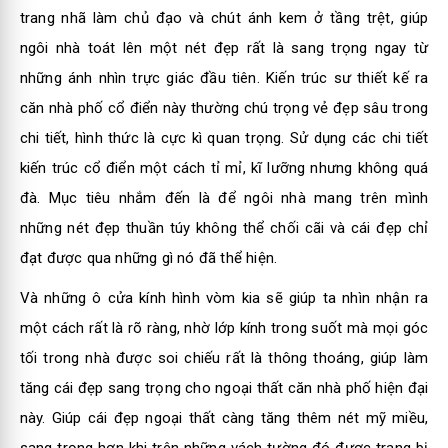
trang nhã làm chủ đạo và chút ánh kem ở tầng trệt, giúp
ngôi nhà toát lên một nét đẹp rất là sang trọng ngay từ
những ánh nhìn trực giác đầu tiên. Kiến trúc sư thiết kế ra
căn nhà phố cổ điển này thường chú trọng vẻ đẹp sâu trong
chi tiết, hình thức là cực kì quan trọng. Sử dụng các chi tiết
kiến trúc cổ điển một cách tỉ mỉ, kĩ lưỡng nhưng không quá
đà. Mục tiêu nhắm đến là để ngôi nhà mang trên mình
những nét đẹp thuần túy không thể chối cãi và cái đẹp chỉ
đạt được qua những gì nó đã thể hiện.
Và những ô cửa kính hình vòm kia sẽ giúp ta nhìn nhận ra
một cách rất là rõ ràng, nhờ lớp kính trong suốt mà mọi góc
tối trong nhà được soi chiếu rất là thông thoáng, giúp làm
tăng cái đẹp sang trọng cho ngoại thất căn nhà phố hiện đại
này. Giúp cái đẹp ngoại thất càng tăng thêm nét mỹ miều,
sang trọng hơn khi trên những vách tường đó được trang bị