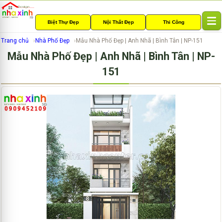
Biệt Thự Đẹp
Nội Thất Đẹp
Thi Công
T
o
Trang chủ
Nhà Phố Đẹp
Mẫu Nhà Phố Đẹp | Anh Nhã | Bình Tân | NP-151
g
Mẫu Nhà Phố Đẹp | Anh Nhã | Bình Tân | NP-
g
l
151
e
n
a
v
i
g
a
t
i
o
n