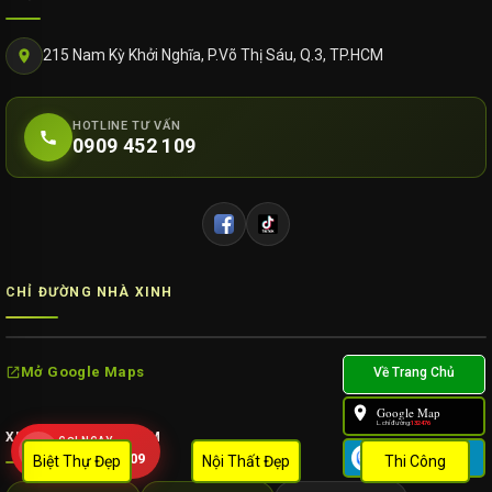
215 Nam Kỳ Khởi Nghĩa, P.Võ Thị Sáu, Q.3, TP.HCM
HOTLINE TƯ VẤN
0909 452 109
CHỈ ĐƯỜNG NHÀ XINH
Mở Google Maps
Google Map
L.chỉ đường:
132476
XU HƯỚNG TÌM KIẾM
GỌI NGAY
Zalo
0909 452 109
Biệt Thự Đẹp
Nội Thất Đẹp
Thi Công