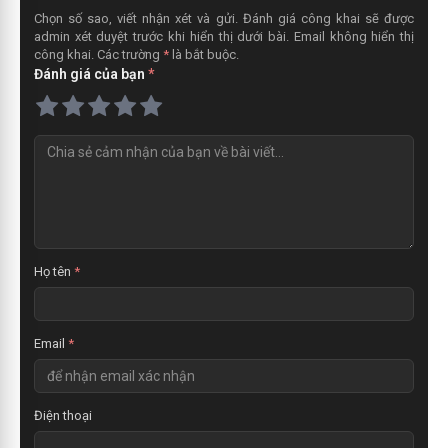
Chọn số sao, viết nhận xét và gửi. Đánh giá công khai sẽ được
admin xét duyệt trước khi hiển thị dưới bài. Email không hiển thị
công khai. Các trường
*
là bắt buộc.
Đánh giá của bạn
*
N
h
ậ
n
x
é
t
Họ tên
*
Email
*
Điện thoại