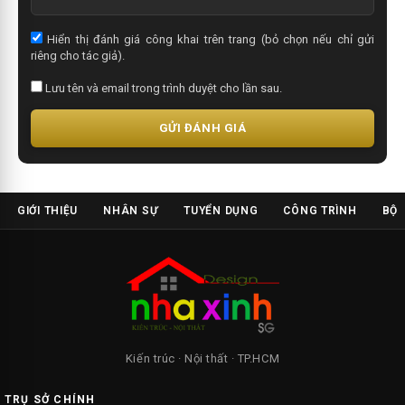
Hiển thị đánh giá công khai trên trang (bỏ chọn nếu chỉ gửi
riêng cho tác giả).
Lưu tên và email trong trình duyệt cho lần sau.
GỬI ĐÁNH GIÁ
GIỚI THIỆU
NHÂN SỰ
TUYỂN DỤNG
CÔNG TRÌNH
BỘ 
Kiến trúc · Nội thất · TP.HCM
TRỤ SỞ CHÍNH