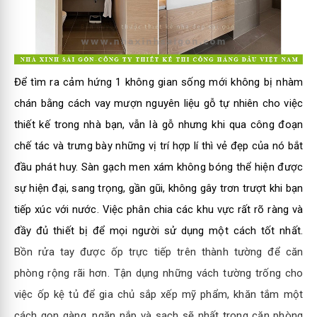
Để tìm ra cảm hứng 1 không gian sống mới không bị nhàm
chán bằng cách vay mượn nguyên liệu gỗ tự nhiên cho việc
thiết kế trong nhà bạn, vẫn là gỗ nhưng khi qua công đoạn
chế tác và trưng bày những vị trí hợp lí thì vẻ đẹp của nó bắt
đầu phát huy. Sàn gạch men xám không bóng thể hiện được
sự hiện đại, sang trọng, gần gũi, không gây trơn trượt khi bạn
tiếp xúc với nước. Việc phân chia các khu vực rất rõ ràng và
đầy đủ thiết bị để mọi người sử dụng một cách tốt nhất.
Bồn rửa tay được ốp trực tiếp trên thành tường để căn
phòng rộng rãi hơn. Tận dụng những vách tường trống cho
việc ốp kệ tủ để gia chủ sắp xếp mỹ phẩm, khăn tắm một
cách gọn gàng, ngăn nắp và sạch sẽ nhất trong căn phòng