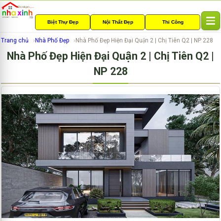
Biệt Thự Đẹp
Nội Thất Đẹp
Thi Công
T
o
Trang chủ
Nhà Phố Đẹp
Nhà Phố Đẹp Hiện Đại Quận 2 | Chị Tiên Q2 | NP 228
g
Nhà Phố Đẹp Hiện Đại Quận 2 | Chị Tiên Q2 |
g
l
NP 228
e
n
a
v
i
g
a
t
i
o
n