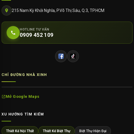
215 Nam Kỳ Khởi Nghĩa, P.Võ Thị Sáu, Q.3, TP.HCM
HOTLINE TƯ VẤN
0909 452 109
CHỈ ĐƯỜNG NHÀ XINH
Mở Google Maps
XU HƯỚNG TÌM KIẾM
Thiết Kế Nội Thất
Thiết Kế Biệt Thự
Biệt Thự Hiện Đại