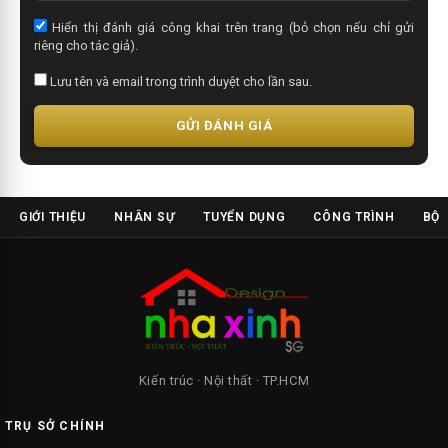
Hiển thị đánh giá công khai trên trang (bỏ chọn nếu chỉ gửi
riêng cho tác giả).
Lưu tên và email trong trình duyệt cho lần sau.
GỬI ĐÁNH GIÁ
GIỚI THIỆU
NHÂN SỰ
TUYỂN DỤNG
CÔNG TRÌNH
BỘ 
Kiến trúc · Nội thất · TP.HCM
TRỤ SỞ CHÍNH