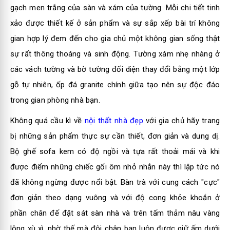
gạch men trắng của sàn và xám của tường. Mỗi chi tiết tinh
xảo được thiết kế ở sản phẩm và sự sắp xếp bài trí không
gian hợp lý đem đến cho gia chủ một không gian sống thật
sự rất thông thoáng và sinh động. Tường xám nhẹ nhàng ở
các vách tường và bờ tường đối diện thay đổi bằng một lớp
gỗ tự nhiên, ốp đá granite chính giữa tạo nên sự độc đáo
trong gian phòng nhà bạn.
Không quá cầu kì về
nội thất nhà đẹp
với gia chủ hãy trang
bị những sản phẩm thực sự cần thiết, đơn giản và dung dị.
Bộ ghế sofa kem có độ ngồi và tựa rất thoải mái và khi
được điểm những chiếc gối ôm nhỏ nhắn này thì lập tức nó
đã không ngừng được nổi bật. Bàn trà với cung cách "cực"
đơn giản theo dạng vuông và với độ cong khỏe khoắn ở
phần chân đế đặt sát sàn nhà và trên tấm thảm nâu vàng
lông xù xì, nhờ thế mà đôi chân bạn luôn được giữ ấm dưới