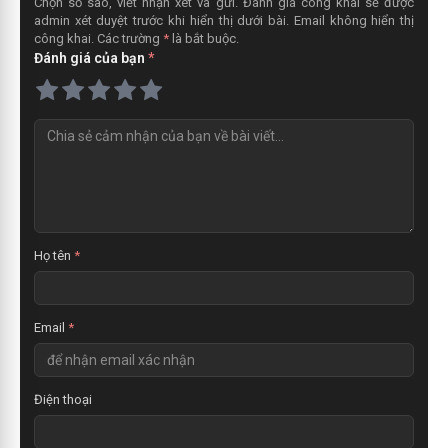
Chọn số sao, viết nhận xét và gửi. Đánh giá công khai sẽ được
admin xét duyệt trước khi hiển thị dưới bài. Email không hiển thị
công khai. Các trường
*
là bắt buộc.
Đánh giá của bạn
*
N
h
ậ
n
x
é
t
Họ tên
*
Email
*
Điện thoại