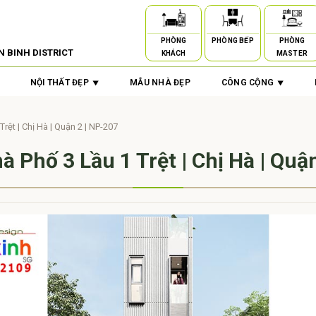
PHÒNG
PHÒNG BẾP
PHÒNG
N BINH DISTRICT
KHÁCH
MASTER
NỘI THẤT ĐẸP
MẪU NHÀ ĐẸP
CÔNG CỘNG
Trệt | Chị Hà | Quận 2 | NP-207
à Phố 3 Lầu 1 Trệt | Chị Hà | Quậ