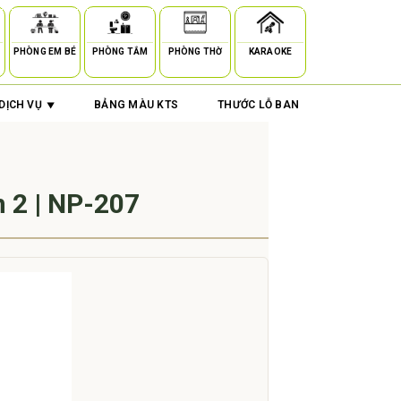
PHÒNG EM BÉ
PHÒNG TẮM
PHÒNG THỜ
KARAOKE
DỊCH VỤ
BẢNG MÀU KTS
THƯỚC LỖ BAN
n 2 | NP-207