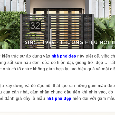
nhà phố đẹp
c kiến trúc sư áp dụng vào
này triệt để, việc c
ằng sắt sơn nâu đen, cửa sổ hiện đại, giếng trời đẹp… Tất
c nhà có tổ chức không gian hợp lý, tạo hiệu quả về mặt di
ệu xây dựng và đồ đạc nội thất tạo ra những gam màu đẹp
khu của căn nhà, cảm nhận chung đầu tiên khi nhìn vào, đ
nhà phố đẹp
 thể đánh giá đây là mẫu
hiện đại với gam màu