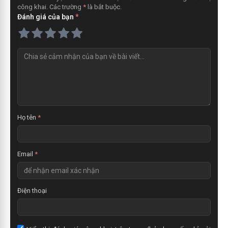
công khai. Các trường
*
là bắt buộc.
Đánh giá của bạn
*
N
h
ậ
n
x
é
t
Họ tên
*
Email
*
Điện thoại