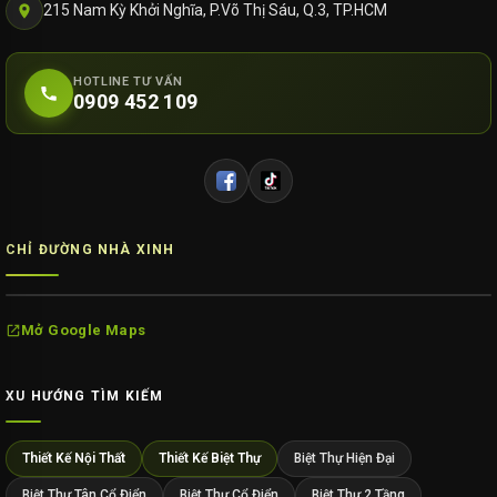
215 Nam Kỳ Khởi Nghĩa, P.Võ Thị Sáu, Q.3, TP.HCM
HOTLINE TƯ VẤN
0909 452 109
CHỈ ĐƯỜNG NHÀ XINH
Mở Google Maps
XU HƯỚNG TÌM KIẾM
Thiết Kế Nội Thất
Thiết Kế Biệt Thự
Biệt Thự Hiện Đại
Biệt Thự Tân Cổ Điển
Biệt Thự Cổ Điển
Biệt Thự 2 Tầng