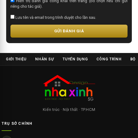
Hiển thị đánh giá công khai trên trang (bỏ chọn nếu chỉ gửi
riêng cho tác giả).
Lưu tên và email trong trình duyệt cho lần sau.
GỬI ĐÁNH GIÁ
GIỚI THIỆU
NHÂN SỰ
TUYỂN DỤNG
CÔNG TRÌNH
BỘ 
Kiến trúc · Nội thất · TP.HCM
TRỤ SỞ CHÍNH