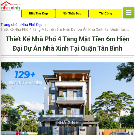
Biệt Thự Đẹp
Nội Thất Đẹp
Thi Công
T
o
Trang chủ
Nhà Phố Đẹp
g
Thiết Kế Nhà Phố 4 Tầng Mặt Tiền 6m Hiện Đại Dự Án Nhà Xinh Tại Quận Tân...
g
Thiết Kế Nhà Phố 4 Tầng Mặt Tiền 6m Hiện
l
e
Đại Dự Án Nhà Xinh Tại Quận Tân Bình
n
a
v
i
g
a
t
i
o
n