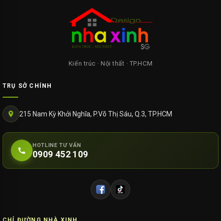
Kiến trúc · Nội thất · TP.HCM
TRỤ SỞ CHÍNH
215 Nam Kỳ Khởi Nghĩa, P.Võ Thị Sáu, Q.3, TP.HCM
HOTLINE TƯ VẤN
0909 452 109
CHỈ ĐƯỜNG NHÀ XINH