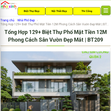
Biệt Thự Đẹp
Nội Thất Đẹp
Thi Công
T
o
Trang chủ
Nhà Phố Đẹp
g
Tổng Hợp 129+ Biệt Thự Phố Mặt Tiền 12M Phong Cách Sân Vườn Đẹp Mắt | BT...
g
Tổng Hợp 129+ Biệt Thự Phố Mặt Tiền 12M
l
e
Phong Cách Sân Vườn Đẹp Mắt | BT209
n
a
v
i
g
a
t
i
o
n