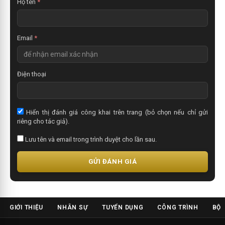
Họ tên
*
Email
*
Điện thoại
Hiển thị đánh giá công khai trên trang (bỏ chọn nếu chỉ gửi
riêng cho tác giả).
Lưu tên và email trong trình duyệt cho lần sau.
GỬI ĐÁNH GIÁ
GIỚI THIỆU
NHÂN SỰ
TUYỂN DỤNG
CÔNG TRÌNH
BỘ 