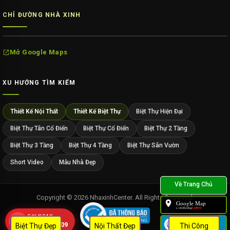
CHỈ ĐƯỜNG NHÀ XINH
Mở Google Maps
XU HƯỚNG TÌM KIẾM
Thiết Kế Nội Thất
Thiết Kế Biệt Thự
Biệt Thự Hiện Đại
Biệt Thự Tân Cổ Điển
Biệt Thự Cổ Điển
Biệt Thự 2 Tầng
Biệt Thự 3 Tầng
Biệt Thự 4 Tầng
Biệt Thự Sân Vườn
Short Video
Mẫu Nhà Đẹp
Copyright © 2026 NhaxinhCenter. All Rights Reserved.
Google Map
L.chỉ đường:
128710
GỌI NGAY
Zalo
0909 452 109
Biệt Thự Đẹp
Nội Thất Đẹp
Thi Công