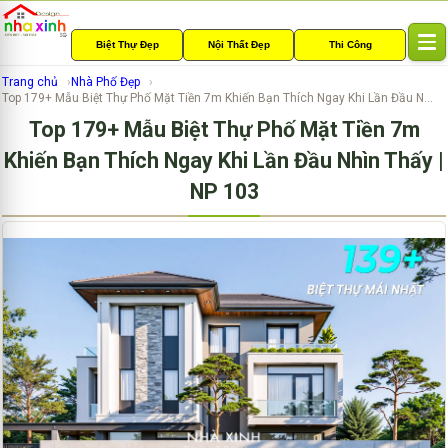
Biệt Thự Đẹp
Nội Thất Đẹp
Thi Công
T
o
Trang chủ
Nhà Phố Đẹp
g
Top 179+ Mẫu Biệt Thự Phố Mặt Tiền 7m Khiến Bạn Thích Ngay Khi Lần Đầu N...
g
Top 179+ Mẫu Biệt Thự Phố Mặt Tiền 7m
l
e
Khiến Bạn Thích Ngay Khi Lần Đầu Nhìn Thấy |
n
NP 103
a
v
i
g
a
t
i
o
n