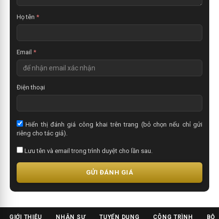
é
t
Họ tên
*
Email
*
Điện thoại
Hiển thị đánh giá công khai trên trang (bỏ chọn nếu chỉ gửi
riêng cho tác giả).
Lưu tên và email trong trình duyệt cho lần sau.
GỬI ĐÁNH GIÁ
GIỚI THIỆU
NHÂN SỰ
TUYỂN DỤNG
CÔNG TRÌNH
BỘ 