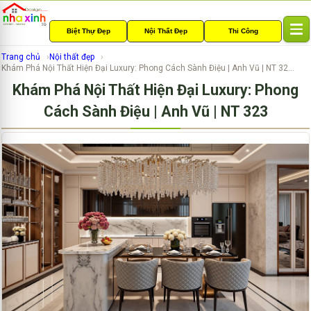
Biệt Thự Đẹp
Nội Thất Đẹp
Thi Công
T
o
Trang chủ
Nội thất đẹp
g
Khám Phá Nội Thất Hiện Đại Luxury: Phong Cách Sành Điệu | Anh Vũ | NT 32...
g
Khám Phá Nội Thất Hiện Đại Luxury: Phong
l
e
Cách Sành Điệu | Anh Vũ | NT 323
n
a
v
i
g
a
t
i
o
n