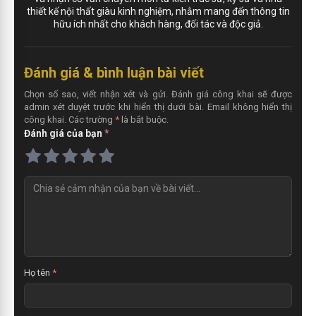
thiết kế nội thất giàu kinh nghiệm, nhằm mang đến thông tin
hữu ích nhất cho khách hàng, đối tác và độc giả.
Đánh giá & bình luận bài viết
Chọn số sao, viết nhận xét và gửi. Đánh giá công khai sẽ được
admin xét duyệt trước khi hiển thị dưới bài. Email không hiển thị
công khai. Các trường
*
là bắt buộc.
Đánh giá của bạn
*
N
h
ậ
n
x
é
t
Họ tên
*