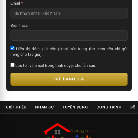
Email
*
Điện thoại
Hiển thị đánh giá công khai trên trang (bỏ chọn nếu chỉ gửi
riêng cho tác giả).
Lưu tên và email trong trình duyệt cho lần sau.
GỬI ĐÁNH GIÁ
GIỚI THIỆU
NHÂN SỰ
TUYỂN DỤNG
CÔNG TRÌNH
BỘ 