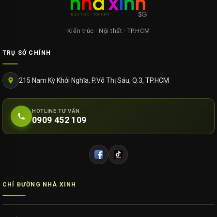
Kiến trúc · Nội thất · TP.HCM
TRỤ SỞ CHÍNH
215 Nam Kỳ Khởi Nghĩa, P.Võ Thị Sáu, Q.3, TP.HCM
HOTLINE TƯ VẤN
0909 452 109
CHỈ ĐƯỜNG NHÀ XINH