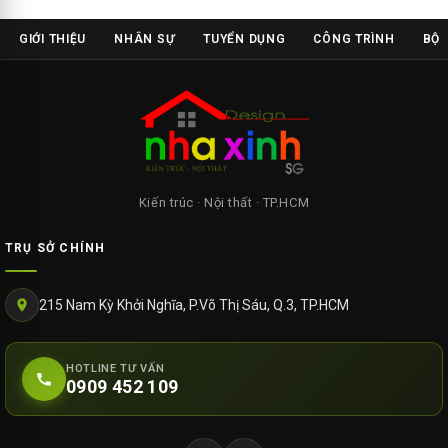
GIỚI THIỆU
NHÂN SỰ
TUYỂN DỤNG
CÔNG TRÌNH
BỘ 
Kiến trúc · Nội thất · TP.HCM
TRỤ SỞ CHÍNH
215 Nam Kỳ Khởi Nghĩa, P.Võ Thị Sáu, Q.3, TP.HCM
HOTLINE TƯ VẤN
0909 452 109