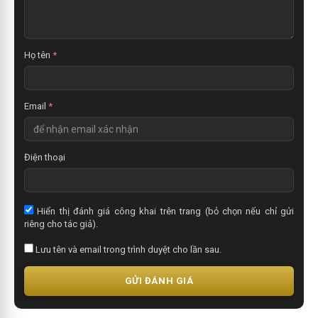
n
x
é
t
Họ tên
*
Email
*
Điện thoại
Hiển thị đánh giá công khai trên trang (bỏ chọn nếu chỉ gửi
riêng cho tác giả).
Lưu tên và email trong trình duyệt cho lần sau.
GỬI ĐÁNH GIÁ