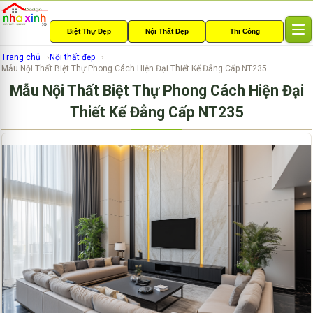
Biệt Thự Đẹp
Nội Thất Đẹp
Thi Công
T
o
Trang chủ
Nội thất đẹp
g
Mẫu Nội Thất Biệt Thự Phong Cách Hiện Đại Thiết Kế Đẳng Cấp NT235
g
Mẫu Nội Thất Biệt Thự Phong Cách Hiện Đại
l
e
Thiết Kế Đẳng Cấp NT235
n
a
v
i
g
a
t
i
o
n