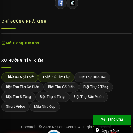
CHỈ ĐƯỜNG NHÀ XINH
Mở Google Maps
XU HƯỚNG TÌM KIẾM
Thiết Kế Nội Thất
Thiết Kế Biệt Thự
Biệt Thự Hiện Đại
Biệt Thự Tân Cổ Điển
Biệt Thự Cổ Điển
Biệt Thự 2 Tầng
Biệt Thự 3 Tầng
Biệt Thự 4 Tầng
Biệt Thự Sân Vườn
Short Video
Mẫu Nhà Đẹp
Copyright © 2026 NhaxinhCenter. All Rights Reserved.
Google Map
L.chỉ đường:
136689