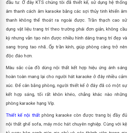
đầu tư. Ở đây KTS chúng tôi đã thiết kế, sử dụng hệ thống
âm thanh cách âm karaoke bằng các sợi thủy tinh khiến âm
thanh không thể thoát ra ngoài được. Trần thạch cao sử
dụng vật liệu trang trí theo trường phái đơn giản, không cầu
kỳ nhưng vẫn tạo nên được nhiều hình dáng trang trí đẹp và
sang trọng tao nhã...Ốp trần kính, giúp phòng càng trở nên
độc đáo hơn.
Màu sắc của đồ dùng nội thất kết hợp hiệu ứng ánh sáng
hoàn toàn mang lại cho người hát karaoke ở đây nhiều cảm
xúc. Để cân bằng phòng, người thiết kế ở đây đã có một sự
kết hợp sáng, tối rất khôn khéo, chẳng khác nào những
phòng karaoke hạng Víp.
Thiết kế nội thất
phòng karaoke còn được trang bị đầy đủ
nội thất ghế sofa, máy móc hát chuyên nghiệp. Cùng với kệ
tủ rượu bên cạnh giúp gia chủ và các thành viên trong gia