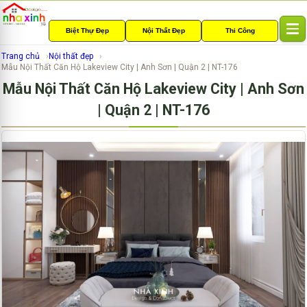
Biệt Thự Đẹp
Nội Thất Đẹp
Thi Công
T
o
Trang chủ
Nội thất đẹp
g
Mẫu Nội Thất Căn Hộ Lakeview City | Anh Sơn | Quận 2 | NT-176
g
Mẫu Nội Thất Căn Hộ Lakeview City | Anh Sơn
l
e
| Quận 2 | NT-176
n
a
v
i
g
a
t
i
o
n