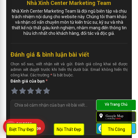
Nhà Xinh Center Marketing Team
Nhà Xinh Center Marketing Team là đội ngũ biên tập và chịu
trách nhiệm nội dung cho website này. Chúng tôi tham khảo
và nhận cố vấn chuyên môn từ kiến trúc sư, kỹ sư và nhà
thiết kế nội thất giàu kinh nghiệm, nhằm mang đến thông tin
hữu ích nhất cho khách hàng, đối tác và độc giả.
Đánh giá & bình luận bài viết
Chọn số sao, viết nhận xét và gửi. Đánh giá công khai sẽ được
admin xét duyệt trước khi hiển thị dưới bài. Email không hiển thị
công khai. Các trường
*
là bắt buộc.
Đánh giá của bạn
*
N
h
ậ
Google Map
L.chỉ đường:
136000
n
GỌI NGAY
x
Zalo
0909 452 109
Biệt Thự Đẹp
Nội Thất Đẹp
Thi Công
é