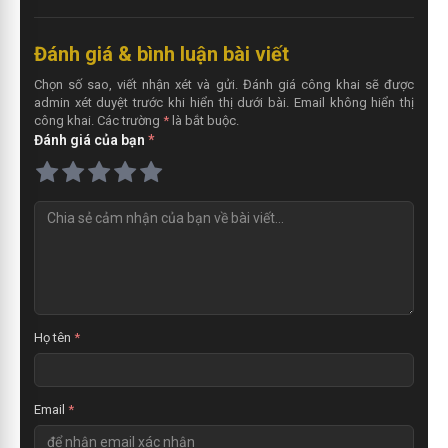
Đánh giá & bình luận bài viết
Chọn số sao, viết nhận xét và gửi. Đánh giá công khai sẽ được
admin xét duyệt trước khi hiển thị dưới bài. Email không hiển thị
công khai. Các trường
*
là bắt buộc.
Đánh giá của bạn
*
N
h
ậ
n
x
é
t
Họ tên
*
Email
*