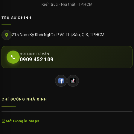
Kiến trúc · Nội thất · TP.HCM
TRỤ SỞ CHÍNH
215 Nam Kỳ Khởi Nghĩa, P.Võ Thị Sáu, Q.3, TP.HCM
HOTLINE TƯ VẤN
0909 452 109
CHỈ ĐƯỜNG NHÀ XINH
Mở Google Maps