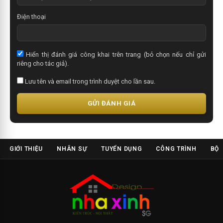
Điện thoại
Hiển thị đánh giá công khai trên trang (bỏ chọn nếu chỉ gửi
riêng cho tác giả).
Lưu tên và email trong trình duyệt cho lần sau.
GỬI ĐÁNH GIÁ
GIỚI THIỆU
NHÂN SỰ
TUYỂN DỤNG
CÔNG TRÌNH
BỘ 