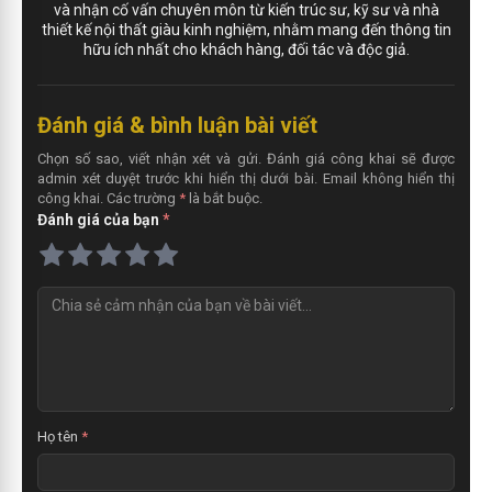
và nhận cố vấn chuyên môn từ kiến trúc sư, kỹ sư và nhà
thiết kế nội thất giàu kinh nghiệm, nhằm mang đến thông tin
hữu ích nhất cho khách hàng, đối tác và độc giả.
Đánh giá & bình luận bài viết
Chọn số sao, viết nhận xét và gửi. Đánh giá công khai sẽ được
admin xét duyệt trước khi hiển thị dưới bài. Email không hiển thị
công khai. Các trường
*
là bắt buộc.
Đánh giá của bạn
*
N
h
ậ
n
x
é
t
Họ tên
*