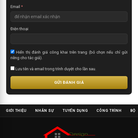
Email
*
Điện thoại
Hiển thị đánh giá công khai trên trang (bỏ chọn nếu chỉ gửi
riêng cho tác giả).
Lưu tên và email trong trình duyệt cho lần sau.
GỬI ĐÁNH GIÁ
GIỚI THIỆU
NHÂN SỰ
TUYỂN DỤNG
CÔNG TRÌNH
BỘ 