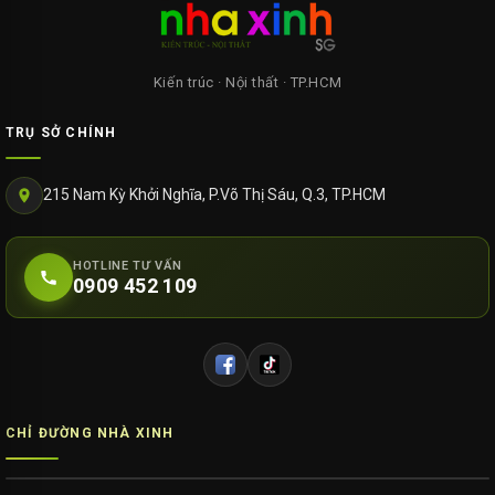
Kiến trúc · Nội thất · TP.HCM
TRỤ SỞ CHÍNH
215 Nam Kỳ Khởi Nghĩa, P.Võ Thị Sáu, Q.3, TP.HCM
HOTLINE TƯ VẤN
0909 452 109
CHỈ ĐƯỜNG NHÀ XINH