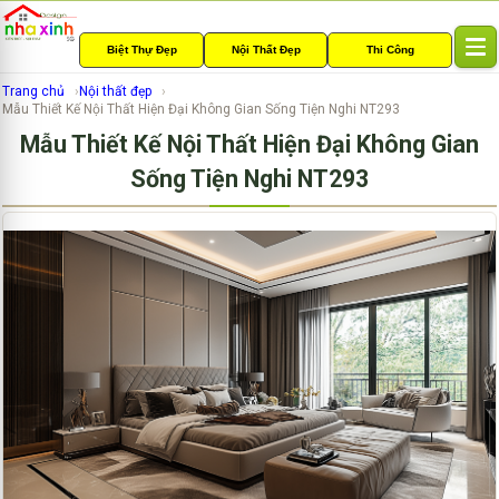
Biệt Thự Đẹp
Nội Thất Đẹp
Thi Công
T
o
Trang chủ
Nội thất đẹp
g
Mẫu Thiết Kế Nội Thất Hiện Đại Không Gian Sống Tiện Nghi NT293
g
Mẫu Thiết Kế Nội Thất Hiện Đại Không Gian
l
e
Sống Tiện Nghi NT293
n
a
v
i
g
a
t
i
o
n