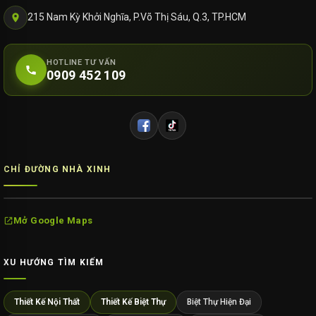
215 Nam Kỳ Khởi Nghĩa, P.Võ Thị Sáu, Q.3, TP.HCM
HOTLINE TƯ VẤN
0909 452 109
CHỈ ĐƯỜNG NHÀ XINH
Mở Google Maps
XU HƯỚNG TÌM KIẾM
Thiết Kế Nội Thất
Thiết Kế Biệt Thự
Biệt Thự Hiện Đại