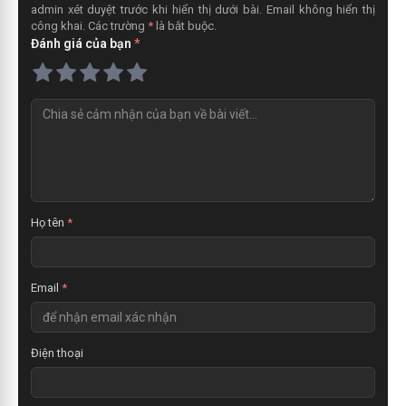
admin xét duyệt trước khi hiển thị dưới bài. Email không hiển thị
công khai. Các trường
*
là bắt buộc.
Đánh giá của bạn
*
N
h
ậ
n
x
é
t
Họ tên
*
Email
*
Điện thoại