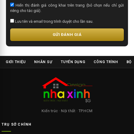
Hiển thị đánh giá công khai trên trang (bỏ chọn nếu chỉ gửi
riêng cho tác giả).
Lưu tên và email trong trình duyệt cho lần sau.
GỬI ĐÁNH GIÁ
GIỚI THIỆU
NHÂN SỰ
TUYỂN DỤNG
CÔNG TRÌNH
BỘ 
Kiến trúc · Nội thất · TP.HCM
TRỤ SỞ CHÍNH