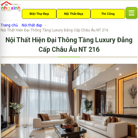
Biệt Thự Đẹp
Nội Thất Đẹp
Thi Công
T
o
Trang chủ
Nội thất đẹp
g
Nội Thất Hiện Đại Thông Tầng Luxury Đẳng Cấp Châu Âu NT 216
g
Nội Thất Hiện Đại Thông Tầng Luxury Đẳng
l
e
Cấp Châu Âu NT 216
n
a
v
i
g
a
t
i
o
n