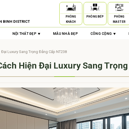
PHÒNG
PHÒNG BẾP
PHÒNG
N BINH DISTRICT
KHÁCH
MASTER
NỘI THẤT ĐẸP
MẪU NHÀ ĐẸP
CÔNG CỘNG
n Đại Luxury Sang Trọng Đẳng Cấp NT238
Cách Hiện Đại Luxury Sang Trọn