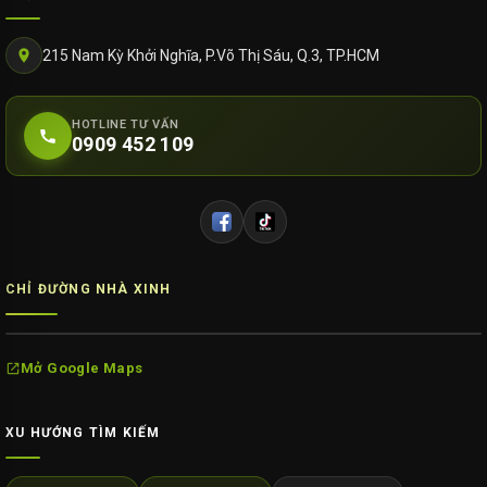
215 Nam Kỳ Khởi Nghĩa, P.Võ Thị Sáu, Q.3, TP.HCM
HOTLINE TƯ VẤN
0909 452 109
CHỈ ĐƯỜNG NHÀ XINH
Mở Google Maps
XU HƯỚNG TÌM KIẾM