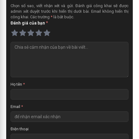
Chọn số sao, viết nhận xét và gửi. Đánh giá công khai sẽ được
admin xét duyệt trước khi hiển thị dưới bài. Email không hiển thị
công khai. Các trường
*
là bắt buộc.
Đánh giá của bạn
*
N
h
ậ
n
x
é
t
Họ tên
*
Email
*
Điện thoại