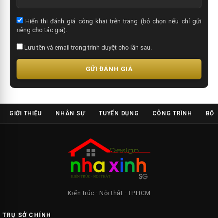
Hiển thị đánh giá công khai trên trang (bỏ chọn nếu chỉ gửi
riêng cho tác giả).
Lưu tên và email trong trình duyệt cho lần sau.
GỬI ĐÁNH GIÁ
GIỚI THIỆU
NHÂN SỰ
TUYỂN DỤNG
CÔNG TRÌNH
BỘ 
Kiến trúc · Nội thất · TP.HCM
TRỤ SỞ CHÍNH