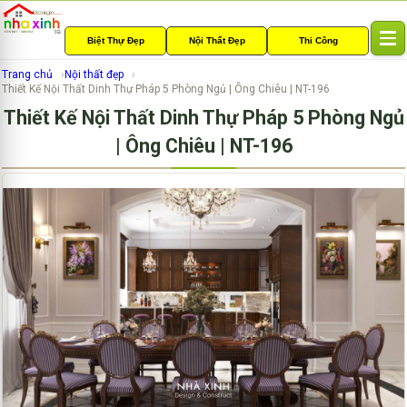
Biệt Thự Đẹp
Nội Thất Đẹp
Thi Công
T
o
Trang chủ
Nội thất đẹp
g
Thiết Kế Nội Thất Dinh Thự Pháp 5 Phòng Ngủ | Ông Chiêu | NT-196
g
Thiết Kế Nội Thất Dinh Thự Pháp 5 Phòng Ngủ
l
e
| Ông Chiêu | NT-196
n
a
v
i
g
a
t
i
o
n