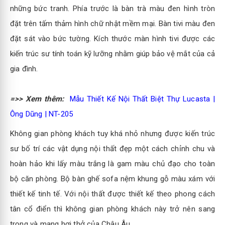
những bức tranh. Phía trước là bàn trà màu đen hình tròn
đặt trên tấm thảm hình chữ nhật mềm mại. Bàn tivi màu đen
đặt sát vào bức tường. Kích thước màn hình tivi được các
kiến trúc sư tính toán kỹ lưỡng nhằm giúp bảo vệ mắt của cả
gia đình.
=>> Xem thêm:
Mẫu Thiết Kế Nội Thất Biệt Thự Lucasta |
Ông Dũng | NT-205
Không gian phòng khách tuy khá nhỏ nhưng được kiến trúc
sư bố trí các vật dụng nội thất đẹp một cách chỉnh chu và
hoàn hảo khi lấy màu trắng là gam màu chủ đạo cho toàn
bộ căn phòng. Bộ bàn ghế sofa nệm khung gỗ màu xám với
thiết kế tinh tế. Với nội thất được thiết kế theo phong cách
tân cổ điển thì không gian phòng khách này trở nên sang
trọng và mang hơi thở của Châu Âu.