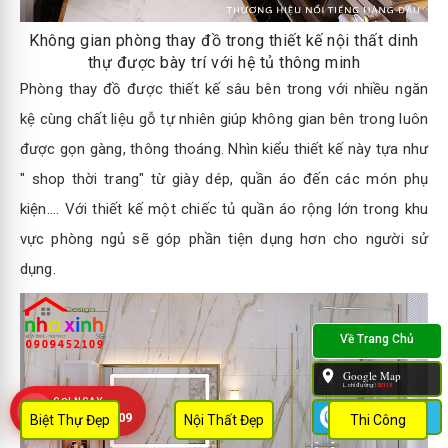
Không gian phòng thay đồ trong thiết kế nội thất dinh
thự được bày trí với hệ tủ thông minh
Phòng thay đồ được thiết kế sâu bên trong với nhiều ngăn
kệ cùng chất liệu gỗ tự nhiên giúp không gian bên trong luôn
được gọn gàng, thông thoáng. Nhìn kiểu thiết kế này tựa như
" shop thời trang" từ giày dép, quần áo đến các món phụ
kiện.... Với thiết kế một chiếc tủ quần áo rộng lớn trong khu
vực phòng ngủ sẽ góp phần tiện dụng hơn cho người sử
dụng.
Google Map
L.chỉ đường:
132113
GỌI NGAY
Zalo
0909 452 109
Biệt Thự Đẹp
Nội Thất Đẹp
Thi Công