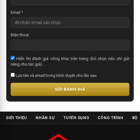
Email
*
Điện thoại
Hiển thị đánh giá công khai trên trang (bỏ chọn nếu chỉ gửi
riêng cho tác giả).
Lưu tên và email trong trình duyệt cho lần sau.
GỬI ĐÁNH GIÁ
GIỚI THIỆU
NHÂN SỰ
TUYỂN DỤNG
CÔNG TRÌNH
BỘ 