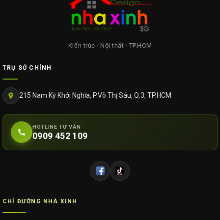
Kiến trúc · Nội thất · TP.HCM
TRỤ SỞ CHÍNH
215 Nam Kỳ Khởi Nghĩa, P.Võ Thị Sáu, Q.3, TP.HCM
HOTLINE TƯ VẤN
0909 452 109
CHỈ ĐƯỜNG NHÀ XINH