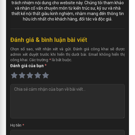
trách nhiệm nội dung cho website này. Chúng tôi tham khảo
và nhận cố vấn chuyên môn từ kiến trúc sư, kỹ sư và nhà
thiết kế nội thất giàu kinh nghiệm, nhằm mang đến thông tin
hữu ích nhất cho khách hàng, đối tác và độc giả.
Đánh giá & bình luận bài viết
Chọn số sao, viết nhận xét và gửi. Đánh giá công khai sẽ được
admin xét duyệt trước khi hiển thị dưới bài. Email không hiển thị
công khai. Các trường
*
là bắt buộc.
Đánh giá của bạn
*
N
h
ậ
n
x
é
t
Họ tên
*