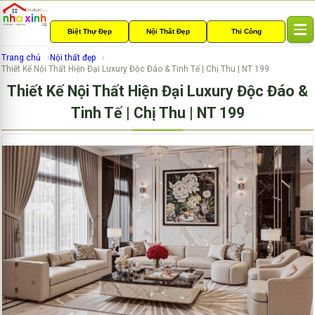
Biệt Thự Đẹp
Nội Thất Đẹp
Thi Công
T
o
Trang chủ
Nội thất đẹp
g
Thiết Kế Nội Thất Hiện Đại Luxury Độc Đáo & Tinh Tế | Chị Thu | NT 199
g
Thiết Kế Nội Thất Hiện Đại Luxury Độc Đáo &
l
e
Tinh Tế | Chị Thu | NT 199
n
a
v
i
g
a
t
i
o
n