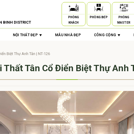
PHÒNG
PHÒNG BẾP
PHÒNG
N BINH DISTRICT
KHÁCH
MASTER
NỘI THẤT ĐẸP
MẪU NHÀ ĐẸP
CÔNG CỘNG
Điển Biệt Thự Anh Tân | NT-126
i Thất Tân Cổ Điển Biệt Thự Anh 