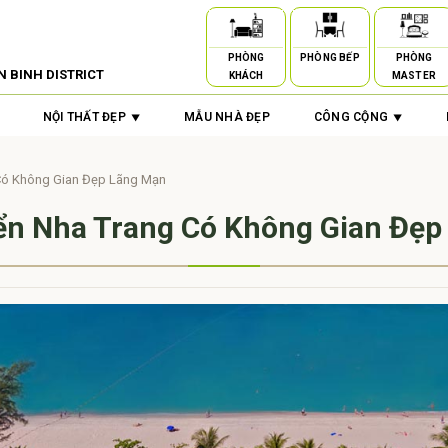
PHÒNG
PHÒNG BẾP
PHÒNG
N BINH DISTRICT
KHÁCH
MASTER
NỘI THẤT ĐẸP
MẪU NHÀ ĐẸP
CÔNG CỘNG
 Có Không Gian Đẹp Lãng Mạn
ển Nha Trang Có Không Gian Đẹ