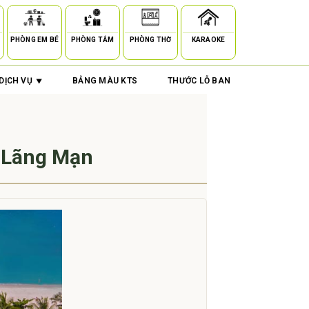
PHÒNG EM BÉ
PHÒNG TẮM
PHÒNG THỜ
KARAOKE
DỊCH VỤ
BẢNG MÀU KTS
THƯỚC LỖ BAN
p Lãng Mạn