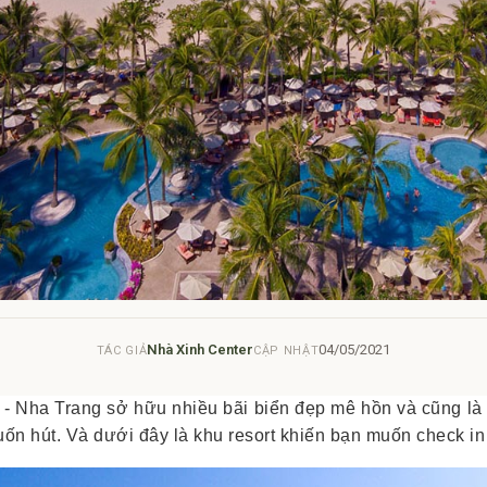
Nhà Xinh Center
04/05/2021
TÁC GIẢ
CẬP NHẬT
- Nha Trang sở hữu nhiều bãi biển đẹp mê hồn và cũng là
ốn hút. Và dưới đây là khu resort khiến bạn muốn check in