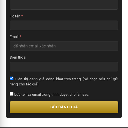
x
é
t
Họ tên
*
Email
*
Điện thoại
Hiển thị đánh giá công khai trên trang (bỏ chọn nếu chỉ gửi
riêng cho tác giả).
Lưu tên và email trong trình duyệt cho lần sau.
GỬI ĐÁNH GIÁ