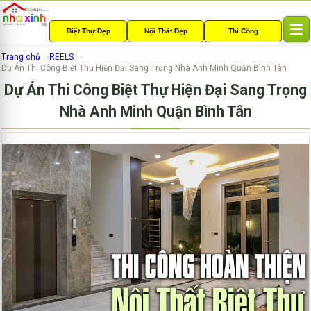
Biệt Thự Đẹp
Nội Thất Đẹp
Thi Công
T
o
Trang chủ
REELS
g
Dự Án Thi Công Biệt Thự Hiện Đại Sang Trọng Nhà Anh Minh Quận Bình Tân
g
Dự Án Thi Công Biệt Thự Hiện Đại Sang Trọng
l
e
Nhà Anh Minh Quận Bình Tân
n
a
v
i
g
a
t
i
o
n