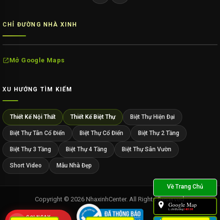
CHỈ ĐƯỜNG NHÀ XINH
Mở Google Maps
XU HƯỚNG TÌM KIẾM
Thiết Kế Nội Thất
Thiết Kế Biệt Thự
Biệt Thự Hiện Đại
Biệt Thự Tân Cổ Điển
Biệt Thự Cổ Điển
Biệt Thự 2 Tầng
Biệt Thự 3 Tầng
Biệt Thự 4 Tầng
Biệt Thự Sân Vườn
Short Video
Mẫu Nhà Đẹp
Copyright © 2026 NhaxinhCenter. All Rights Reserved.
Google Map
L.chỉ đường:
140139
GỌI NGAY