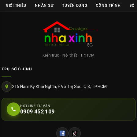
GIỚI THIỆU
NHÂN SỰ
TUYỂN DỤNG
CÔNG TRÌNH
BỘ 
Kiến trúc · Nội thất · TP.HCM
TRỤ SỞ CHÍNH
215 Nam Kỳ Khởi Nghĩa, P.Võ Thị Sáu, Q.3, TP.HCM
HOTLINE TƯ VẤN
0909 452 109