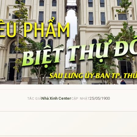
Nhà Xinh Center
25/05/1900
TÁC GIẢ
CẬP NHẬT