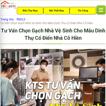
Biệt Thự Đẹp
Nội Thất Đẹp
Thi Công
T
o
Trang chủ
REELS
g
Tư Vấn Chọn Gạch Nhà Vệ Sinh Cho Mẫu Dinh Thự Cổ Điển Nhà Cô Hiền
g
Tư Vấn Chọn Gạch Nhà Vệ Sinh Cho Mẫu Dinh
l
e
Thự Cổ Điển Nhà Cô Hiền
n
a
v
i
g
a
t
i
o
n