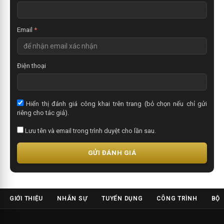
Email
*
Điện thoại
Hiển thị đánh giá công khai trên trang (bỏ chọn nếu chỉ gửi
riêng cho tác giả).
Lưu tên và email trong trình duyệt cho lần sau.
GỬI ĐÁNH GIÁ
GIỚI THIỆU
NHÂN SỰ
TUYỂN DỤNG
CÔNG TRÌNH
BỘ 