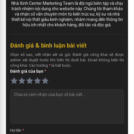
Nhà Xinh Center Marketing Team là đội ngũ biên tập và chịu
trách nhiệm nội dung cho website này. Chúng tôi tham khảo
và nhận cố vấn chuyên môn từ kiến trúc sư, kỹ sư và nhà
thiết kế nội thất giàu kinh nghiệm, nhằm mang đến thông tin
hữu ích nhất cho khách hàng, đối tác và độc giả.
Đánh giá & bình luận bài viết
Chọn số sao, viết nhận xét và gửi. Đánh giá công khai sẽ được
admin xét duyệt trước khi hiển thị dưới bài. Email không hiển thị
công khai. Các trường
*
là bắt buộc.
Đánh giá của bạn
*
N
h
ậ
n
x
é
t
Họ tên
*