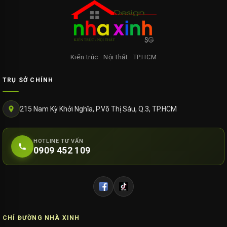
Kiến trúc · Nội thất · TP.HCM
TRỤ SỞ CHÍNH
215 Nam Kỳ Khởi Nghĩa, P.Võ Thị Sáu, Q.3, TP.HCM
HOTLINE TƯ VẤN
0909 452 109
CHỈ ĐƯỜNG NHÀ XINH