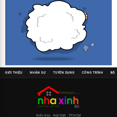
GIỚI THIỆU
NHÂN SỰ
TUYỂN DỤNG
CÔNG TRÌNH
BỘ 
Kiến trúc · Nội thất · TP.HCM