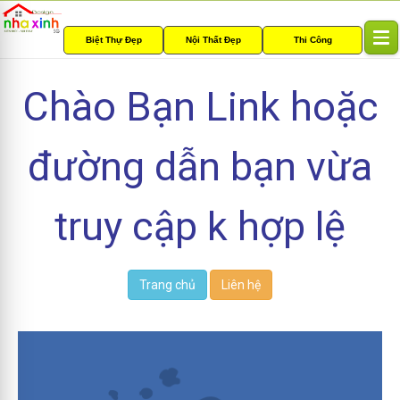
Biệt Thự Đẹp
Nội Thất Đẹp
Thi Công
T
o
g
Chào Bạn Link hoặc
g
l
e
đường dẫn bạn vừa
n
a
v
i
truy cập k hợp lệ
g
a
t
i
Trang chủ
Liên hệ
o
n