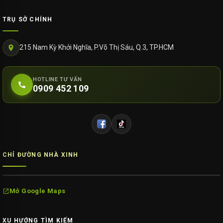
TRỤ SỞ CHÍNH
215 Nam Kỳ Khởi Nghĩa, P.Võ Thị Sáu, Q.3, TP.HCM
HOTLINE TƯ VẤN
0909 452 109
CHỈ ĐƯỜNG NHÀ XINH
Mở Google Maps
XU HƯỚNG TÌM KIẾM