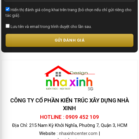
Hiển thị đánh giá công khai trên trang (bỏ chọn nếu chỉ gửi riêng cho
tác giả).
Lưu tên và email trong trình duyệt cho lần sau.
GỬI ĐÁNH GIÁ
CÔNG TY CỔ PHẦN KIẾN TRÚC XÂY DỰNG NHÀ
XINH
HOTLINE : 0909 452 109
Địa Chỉ: 215 Nam Kỳ Khởi Nghĩa, Phường 7, Quận 3, HCM
Website :
nhaxinhcenter.com
|