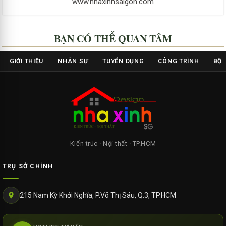
www.nhaxinhsaigon.com
BẠN CÓ THỂ QUAN TÂM
GIỚI THIỆU
NHÂN SỰ
TUYỂN DỤNG
CÔNG TRÌNH
BỘ 
Kiến trúc · Nội thất · TP.HCM
TRỤ SỞ CHÍNH
215 Nam Kỳ Khởi Nghĩa, P.Võ Thị Sáu, Q.3, TP.HCM