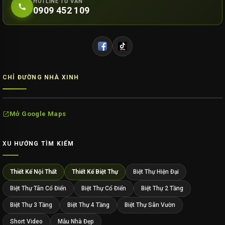
HOTLINE TƯ VẤN
0909 452 109
CHỈ ĐƯỜNG NHÀ XINH
Mở Google Maps
XU HƯỚNG TÌM KIẾM
Thiết Kế Nội Thất
Thiết Kế Biệt Thự
Biệt Thự Hiện Đại
Biệt Thự Tân Cổ Điển
Biệt Thự Cổ Điển
Biệt Thự 2 Tầng
Biệt Thự 3 Tầng
Biệt Thự 4 Tầng
Biệt Thự Sân Vườn
Short Video
Mẫu Nhà Đẹp