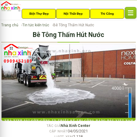
Biệt Thự Đẹp
Nội Thất Đẹp
Thi Công
T
o
Trang chủ
Tin tức kiến trúc
Bê Tông Thấm Hút Nước
g
Bê Tông Thấm Hút Nước
g
l
e
n
a
v
i
g
a
t
i
o
n
Nhà Xinh Center
TÁC GIẢ
04/05/2021
CẬP NHẬT
2,118
LƯỢT XEM