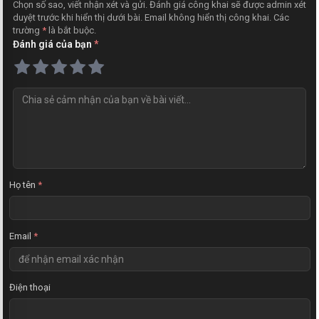
Chọn số sao, viết nhận xét và gửi. Đánh giá công khai sẽ được admin xét
duyệt trước khi hiển thị dưới bài. Email không hiển thị công khai. Các
trường
*
là bắt buộc.
Đánh giá của bạn
*
N
h
ậ
n
x
é
t
Họ tên
*
Email
*
Điện thoại