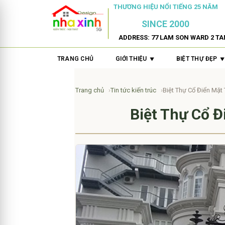
THƯƠNG HIỆU NỔI TIẾNG 25 NĂM
SINCE 2000
ADDRESS: 77 LAM SON WARD 2 TA
TRANG CHỦ
GIỚI THIỆU
BIỆT THỰ ĐẸP
Trang chủ
Tin tức kiến trúc
Biệt Thự Cổ Điển Mặt
Biệt Thự Cổ Đ