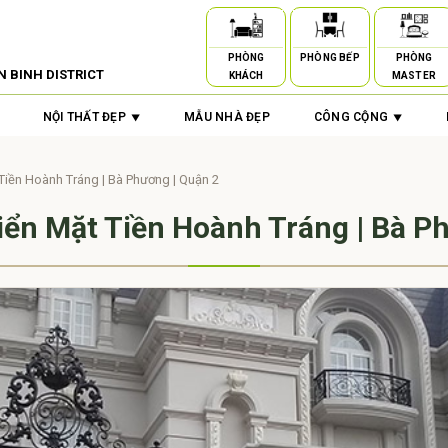
PHÒNG
PHÒNG BẾP
PHÒNG
N BINH DISTRICT
KHÁCH
MASTER
NỘI THẤT ĐẸP
MẪU NHÀ ĐẸP
CÔNG CỘNG
 Tiền Hoành Tráng | Bà Phương | Quận 2
iển Mặt Tiền Hoành Tráng | Bà P