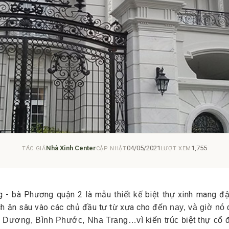
Nhà Xinh Center
04/05/2021
1,755
TÁC GIẢ
CẬP NHẬT
LƯỢT XEM
g - bà Phương quận 2 là mẫu thiết kế biệt thự xinh mang đ
h ăn sâu vào các chủ đầu tư từ xưa cho đ
ến nay, và giờ nó
 Dương, Bình Phước, Nha Trang…vì kiến trúc biệt thự cổ đ