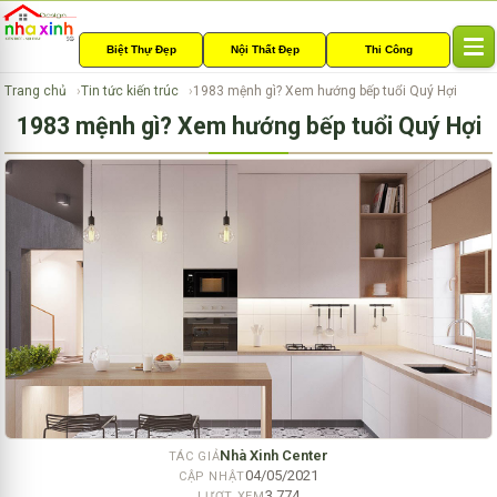
Biệt Thự Đẹp
Nội Thất Đẹp
Thi Công
T
o
Trang chủ
Tin tức kiến trúc
1983 mệnh gì? Xem hướng bếp tuổi Quý Hợi
g
1983 mệnh gì? Xem hướng bếp tuổi Quý Hợi
g
l
e
n
a
v
i
g
a
t
i
o
n
Nhà Xinh Center
TÁC GIẢ
04/05/2021
CẬP NHẬT
3,774
LƯỢT XEM