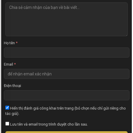
N
h
ậ
n
x
é
t
Họ tên
*
Email
*
Điện thoại
Hiển thị đánh giá công khai trên trang (bỏ chọn nếu chỉ gửi riêng cho
tác giả).
Lưu tên và email trong trình duyệt cho lần sau.