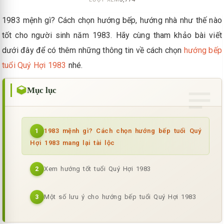
1983 mệnh gì? Cách chọn hướng bếp, hướng nhà như thế nào
tốt cho người sinh năm 1983. Hãy cùng tham khảo bài viết
dưới đây để có thêm những thông tin về cách chọn
hướng bếp
tuổi Quý Hợi 1983
nhé.
"VUI LÒNG KHÔNG GỌI HOTLINE - LIÊN HỆ
Mục lục
TRỰC TIẾP TẠI VĂN PHÒNG"
1983 mệnh gì? Cách chọn hướng bếp tuổi Quý
1
Hợi 1983 mang lại tài lộc
Xem hướng tốt tuổi Quý Hợi 1983
2
Một số lưu ý cho hướng bếp tuổi Quý Hợi 1983
3