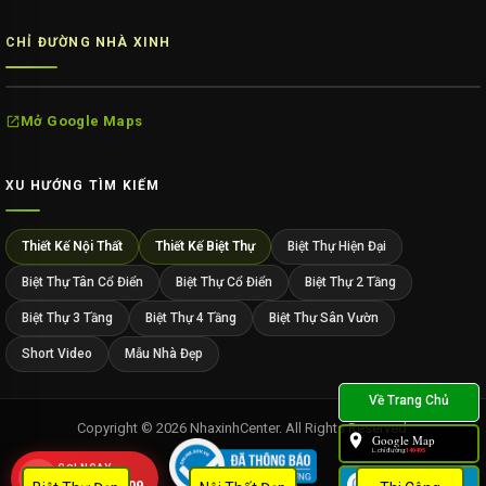
CHỈ ĐƯỜNG NHÀ XINH
Mở Google Maps
XU HƯỚNG TÌM KIẾM
Thiết Kế Nội Thất
Thiết Kế Biệt Thự
Biệt Thự Hiện Đại
Biệt Thự Tân Cổ Điển
Biệt Thự Cổ Điển
Biệt Thự 2 Tầng
Biệt Thự 3 Tầng
Biệt Thự 4 Tầng
Biệt Thự Sân Vườn
Short Video
Mẫu Nhà Đẹp
Copyright © 2026 NhaxinhCenter. All Rights Reserved.
Google Map
L.chỉ đường:
149495
GỌI NGAY
Zalo
0909 452 109