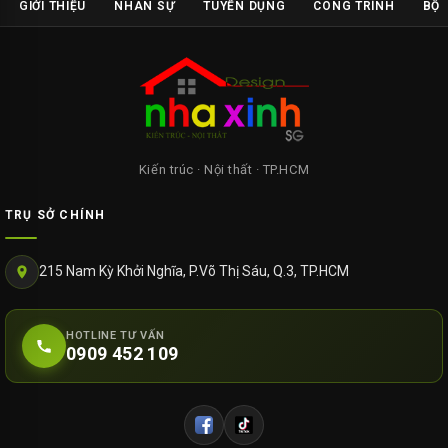
GIỚI THIỆU
NHÂN SỰ
TUYỂN DỤNG
CÔNG TRÌNH
BỘ 
Kiến trúc · Nội thất · TP.HCM
TRỤ SỞ CHÍNH
215 Nam Kỳ Khởi Nghĩa, P.Võ Thị Sáu, Q.3, TP.HCM
HOTLINE TƯ VẤN
0909 452 109